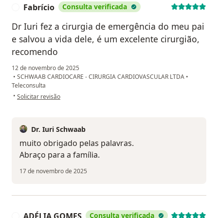
Fabrício
Consulta verificada
F
Dr Iuri fez a cirurgia de emergência do meu pai
e salvou a vida dele, é um excelente cirurgião,
recomendo
12 de novembro de 2025
•
SCHWAAB CARDIOCARE - CIRURGIA CARDIOVASCULAR LTDA
•
Teleconsulta
na opinião do utilizador Fabrício
•
Solicitar revisão
Dr. Iuri Schwaab
muito obrigado pelas palavras.
Abraço para a família.
17 de novembro de 2025
ADÉLIA GOMES
Consulta verificada
A