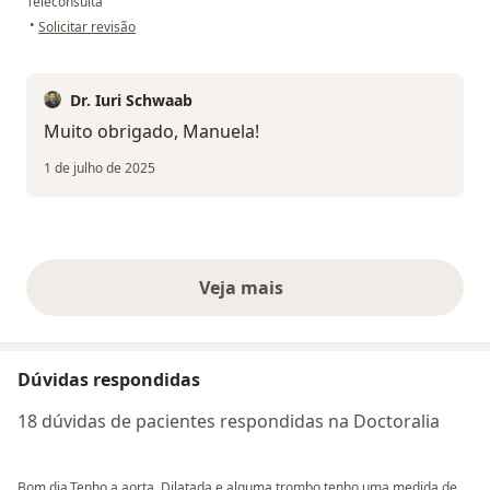
Teleconsulta
na opinião do utilizador Manuela de Oliveira
•
Solicitar revisão
Dr. Iuri Schwaab
Muito obrigado, Manuela!
1 de julho de 2025
Veja mais
opiniões acima
Dúvidas respondidas
18 dúvidas de pacientes respondidas na Doctoralia
Bom dia,Tenho a aorta. Dilatada e alguma trombo.tenho uma medida de