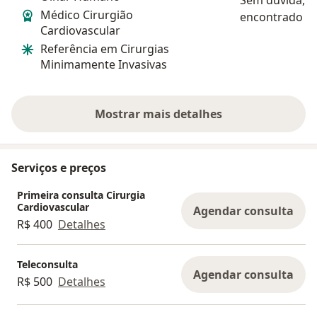
Médico Cirurgião
encontrado um
Cardiovascular
do que o Dr. I
Referência em Cirurgias
caso. Uma pes
Minimamente Invasivas
super acolhedo
didatico e ate
Mostrar mais detalhes
sobre a experiência
Serviços e preços
Primeira consulta Cirurgia
Cardiovascular
Agendar consulta
R$ 400
Detalhes
Teleconsulta
Agendar consulta
R$ 500
Detalhes