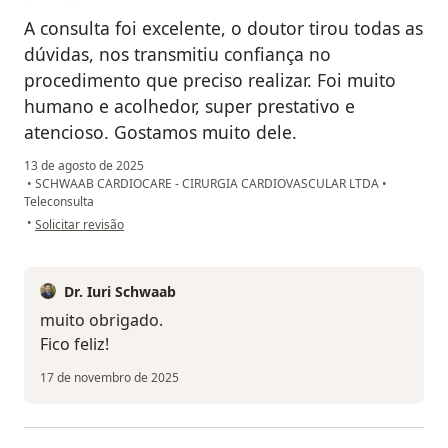
A consulta foi excelente, o doutor tirou todas as
dúvidas, nos transmitiu confiança no
procedimento que preciso realizar. Foi muito
humano e acolhedor, super prestativo e
atencioso. Gostamos muito dele.
13 de agosto de 2025
•
SCHWAAB CARDIOCARE - CIRURGIA CARDIOVASCULAR LTDA
•
Teleconsulta
na opinião do utilizador Fabiana Fagundes Palla
•
Solicitar revisão
Dr. Iuri Schwaab
muito obrigado.
Fico feliz!
17 de novembro de 2025