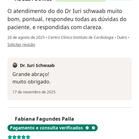
O atendimento do do Dr Iuri schwaab muito
bom, pontual, respondeu todas as dúvidas do
paciente, e respondidas com clareza.
26 de agosto de 2025
•
Centro Clínico Instituto de Cardiologia
•
Outro
•
na opinião do utilizador ADÉLIA GOMES
Solicitar revisão
Dr. Iuri Schwaab
Grande abraço!
muito obrigado.
17 de novembro de 2025
Fabiana Fagundes Palla
F
Pagamento e consulta verificados