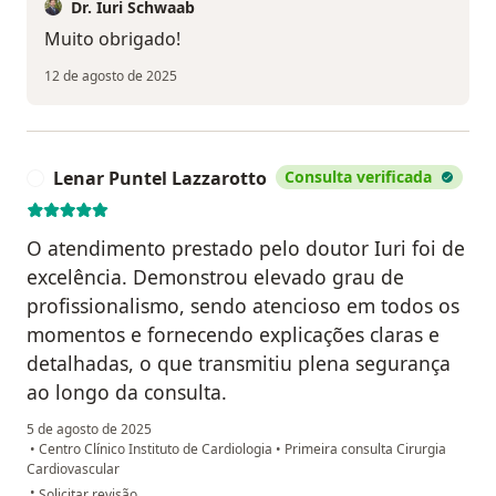
Dr. Iuri Schwaab
Muito obrigado!
12 de agosto de 2025
Lenar Puntel Lazzarotto
Consulta verificada
L
O atendimento prestado pelo doutor Iuri foi de
excelência. Demonstrou elevado grau de
profissionalismo, sendo atencioso em todos os
momentos e fornecendo explicações claras e
detalhadas, o que transmitiu plena segurança
ao longo da consulta.
5 de agosto de 2025
•
Centro Clínico Instituto de Cardiologia
•
Primeira consulta Cirurgia
Cardiovascular
na opinião do utilizador Lenar Puntel Lazzarotto
•
Solicitar revisão