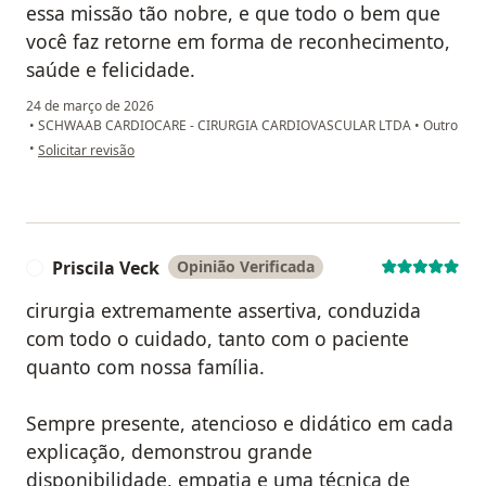
essa missão tão nobre, e que todo o bem que
você faz retorne em forma de reconhecimento,
saúde e felicidade.
24 de março de 2026
•
SCHWAAB CARDIOCARE - CIRURGIA CARDIOVASCULAR LTDA
•
Outro
na opinião do utilizador Lucia da Silveira
•
Solicitar revisão
Priscila Veck
Opinião Verificada
P
cirurgia extremamente assertiva, conduzida
com todo o cuidado, tanto com o paciente
quanto com nossa família.
Sempre presente, atencioso e didático em cada
explicação, demonstrou grande
disponibilidade, empatia e uma técnica de