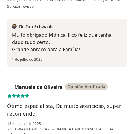
na opinião do utilizador Mônica Silva
Solicitar revisão
Dr. Iuri Schwaab
Muito obrigado Mônica. Fico feliz que tenha
dado tudo certo.
Grande abraço para a Família!
1 de julho de 2025
Manuela de Oliveira
Opinião Verificada
M
Ótimo especialista, Dr. muito atencioso, super
recomendo.
18 de junho de 2025
•
SCHWAAB CARDIOCARE - CIRURGIA CARDIOVASCULAR LTDA
•