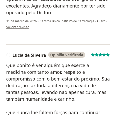
excelentes. Agradeço diariamente por ter sido
operado pelo Dr. Iuri.
31 de março de 2026
•
Centro Clínico Instituto de Cardiologia
•
Outro
•
na opinião do utilizador Vinicius de O. Moraes
Solicitar revisão
Lucia da Silveira
Opinião Verificada
L
Que bonito é ver alguém que exerce a
medicina com tanto amor, respeito e
compromisso com o bem-estar do próximo. Sua
dedicação faz toda a diferença na vida de
tantas pessoas, levando não apenas cura, mas
também humanidade e carinho.
Que nunca lhe faltem forças para continuar