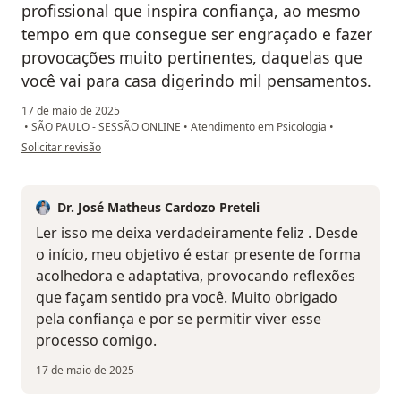
profissional que inspira confiança, ao mesmo
tempo em que consegue ser engraçado e fazer
provocações muito pertinentes, daquelas que
você vai para casa digerindo mil pensamentos.
17 de maio de 2025
•
SÃO PAULO - SESSÃO ONLINE
•
Atendimento em Psicologia
•
na opinião do utilizador Pamela Sumaia
Solicitar revisão
Dr. José Matheus Cardozo Preteli
Ler isso me deixa verdadeiramente feliz . Desde
o início, meu objetivo é estar presente de forma
acolhedora e adaptativa, provocando reflexões
que façam sentido pra você. Muito obrigado
pela confiança e por se permitir viver esse
processo comigo.
17 de maio de 2025