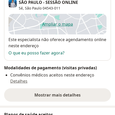
SÃO PAULO - SESSÃO ONLINE
Sé
,
São Paulo
04543-011
Ampliar o mapa
abre num novo separador
Disponibilidade
Este especialista não oferece agendamento online
neste endereço
O que eu posso fazer agora?
Modalidades de pagamento (visitas privadas)
Convênios médicos aceitos neste endereço
Detalhes
Mostrar mais detalhes
sobre o endereço
Planos de saúde aceitos