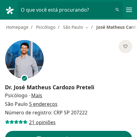
Men
O que você está procurando?
Homepage
Psicólogo
São Paulo
José Matheus Cardo
Mudar de cidade
Dr.
José Matheus Cardozo Preteli
sobre as especializações
Psicólogo
·
Mais
São Paulo
5 endereços
Número de registro: CRP SP 207222
21 opiniões