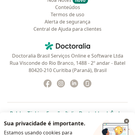
Noa Notes
novo
Conteúdos
Termos de uso
Alerta de segurança
Central de Ajuda para clientes
Contato
Doctoralia - Homepage
Doctoralia Brasil Serviços Online e Software Ltda
Rua Visconde do Rio Branco, 1488 - 2º andar - Batel
80420-210 Curitiba (Paraná), Brasil
Facebook
abre num novo separador
Instagram
abre num novo separador
Linkedin
abre num novo separad
Glassdoor
abre num novo se
abre num novo separador
abre num novo separador
abre num novo separador
abre num novo separado
abre num n
abre
Polska
,
Türkiye
,
España
,
Italia
,
Deutschland
,
Česko
,
abre num novo separador
abre num novo separador
abre num novo separador
abre num novo separa
abre num no
abre n
Portugal
,
México
,
Chile
,
Brasil
,
Argentina
,
Perú
,
Sua privacidade é importante.
abre num novo separad
Colombia
Estamos usando cookies para