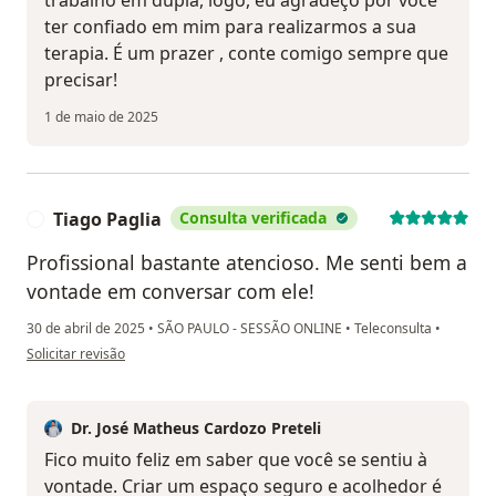
trabalho em dupla, logo, eu agradeço por você
ter confiado em mim para realizarmos a sua
terapia. É um prazer , conte comigo sempre que
precisar!
1 de maio de 2025
Tiago Paglia
Consulta verificada
T
Profissional bastante atencioso. Me senti bem a
vontade em conversar com ele!
30 de abril de 2025
•
SÃO PAULO - SESSÃO ONLINE
•
Teleconsulta
•
na opinião do utilizador Tiago Paglia
Solicitar revisão
Dr. José Matheus Cardozo Preteli
Fico muito feliz em saber que você se sentiu à
vontade. Criar um espaço seguro e acolhedor é