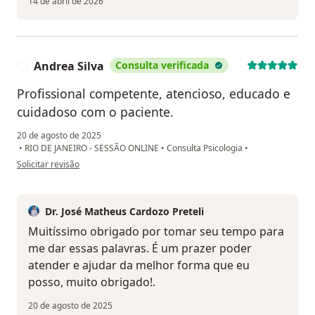
14 de abril de 2026
Andrea Silva
Consulta verificada
A
Profissional competente, atencioso, educado e
cuidadoso com o paciente.
20 de agosto de 2025
•
RIO DE JANEIRO - SESSÃO ONLINE
•
Consulta Psicologia
•
na opinião do utilizador Andrea Silva
Solicitar revisão
Dr. José Matheus Cardozo Preteli
Muitíssimo obrigado por tomar seu tempo para
me dar essas palavras. É um prazer poder
atender e ajudar da melhor forma que eu
posso, muito obrigado!.
20 de agosto de 2025