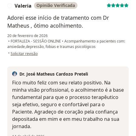
Valeria
Opinião Verificada
V
Adorei esse início de tratamento com Dr
Matheus , ótimo acolhimento.
20 de fevereiro de 2026
•
FORTALEZA - SESSÃO ONLINE
•
Acompanhamento a pacientes com:
ansiedade,depressão, fobias e traumas psicológicos
na opinião do utilizador Valeria
•
Solicitar revisão
Dr. José Matheus Cardozo Preteli
Fico muito feliz com seu relato positivo. Na
minha visão profissional, o acolhimento é a base
fundamental para que o processo terapêutico
seja efetivo, seguro e confortável para o
Paciente. Agradeço de coração pela confiança
depositada em mim e em meu trabalho na sua
jornada.