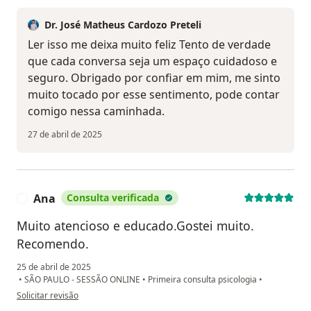
Dr. José Matheus Cardozo Preteli
Ler isso me deixa muito feliz Tento de verdade
que cada conversa seja um espaço cuidadoso e
seguro. Obrigado por confiar em mim, me sinto
muito tocado por esse sentimento, pode contar
comigo nessa caminhada.
27 de abril de 2025
Ana
Consulta verificada
A
Muito atencioso e educado.Gostei muito.
Recomendo.
25 de abril de 2025
•
SÃO PAULO - SESSÃO ONLINE
•
Primeira consulta psicologia
•
na opinião do utilizador Ana
Solicitar revisão