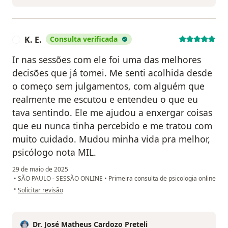
K. E.
Consulta verificada
K
Ir nas sessões com ele foi uma das melhores
decisões que já tomei. Me senti acolhida desde
o começo sem julgamentos, com alguém que
realmente me escutou e entendeu o que eu
tava sentindo. Ele me ajudou a enxergar coisas
que eu nunca tinha percebido e me tratou com
muito cuidado. Mudou minha vida pra melhor,
psicólogo nota MIL.
29 de maio de 2025
•
SÃO PAULO - SESSÃO ONLINE
•
Primeira consulta de psicologia online
na opinião do utilizador K. E.
•
Solicitar revisão
Dr. José Matheus Cardozo Preteli