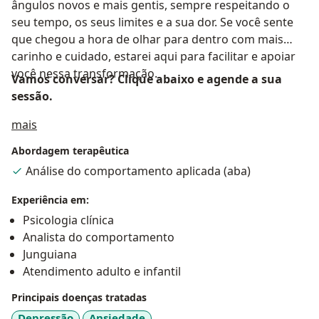
ângulos novos e mais gentis, sempre respeitando o
seu tempo, os seus limites e a sua dor. Se você sente
que chegou a hora de olhar para dentro com mais
carinho e cuidado, estarei aqui para facilitar e apoiar
você nessa transformação.
Vamos conversar? Clique abaixo e agende a sua
sessão.
Sobre mim
mais
Abordagem terapêutica
Análise do comportamento aplicada (aba)
Experiência em:
Psicologia clínica
Analista do comportamento
Junguiana
Atendimento adulto e infantil
Principais doenças tratadas
Depressão
Ansiedade