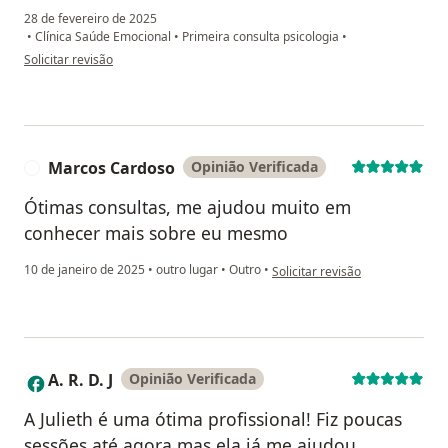
28 de fevereiro de 2025
•
Clínica Saúde Emocional
•
Primeira consulta psicologia
•
na opinião do utilizador Bruno Santana
Solicitar revisão
Marcos Cardoso
Opinião Verificada
M
Ótimas consultas, me ajudou muito em
conhecer mais sobre eu mesmo
na opinião do utilizador Marco
10 de janeiro de 2025
•
outro lugar
•
Outro
•
Solicitar revisão
A. R. D. J
Opinião Verificada
A
A Julieth é uma ótima profissional! Fiz poucas
sessões até agora mas ela já me ajudou