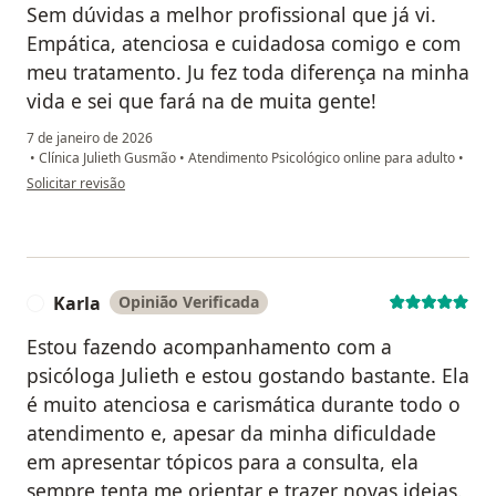
Sem dúvidas a melhor profissional que já vi.
Empática, atenciosa e cuidadosa comigo e com
meu tratamento. Ju fez toda diferença na minha
vida e sei que fará na de muita gente!
7 de janeiro de 2026
•
Clínica Julieth Gusmão
•
Atendimento Psicológico online para adulto
•
na opinião do utilizador I.C
Solicitar revisão
Karla
Opinião Verificada
K
Estou fazendo acompanhamento com a
psicóloga Julieth e estou gostando bastante. Ela
é muito atenciosa e carismática durante todo o
atendimento e, apesar da minha dificuldade
em apresentar tópicos para a consulta, ela
sempre tenta me orientar e trazer novas ideias.