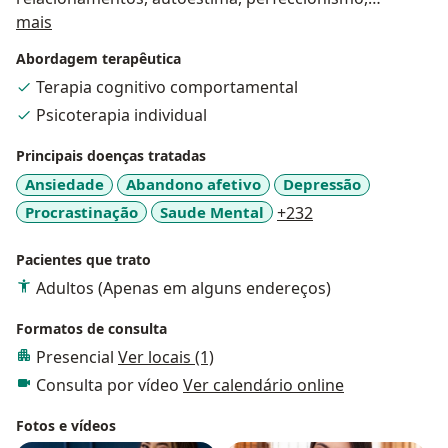
Sobre mim
transtornos de ansiedade, depressão, TDAH,
mais
transtornos alimentares, transtornos de
Abordagem terapêutica
personalidade e outras demandas que impactam a
Terapia cognitivo comportamental
saúde mental.
Psicoterapia individual
Como trabalho:
Principais doenças tratadas
Minha missão é ajudar as pessoas a se fortalecerem,
Ansiedade
Abandono afetivo
Depressão
enfrentando desafios e construindo caminhos para
a11y_sr_more_dis
Procrastinação
Saude Mental
+232
uma vida com mais bem-estar e autoconhecimento.
Pacientes que trato
Meu estilo de atendimento:
Procuro oferecer um espaço acolhedor e humanizado,
Adultos (Apenas em alguns endereços)
onde o paciente se sinta à vontade para refletir sobre
Formatos de consulta
seus sentimentos, reconstruir significados, fortalecer
Presencial
Ver locais (1)
suas habilidades e repensar suas metas, sempre
buscando aliviar os sintomas de sofrimento.
Consulta por vídeo
Ver calendário online
Fotos e vídeos
Minhas abordagens: