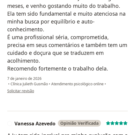
meses, e venho gostando muito do trabalho.
Ela tem sido fundamental e muito atenciosa na
minha busca por equilíbrio e auto-
conhecimento.
É uma profissional séria, comprometida,
precisa em seus comentários e também tem um
cuidado e doçura que se traduzem em
acolhimento.
Recomendo fortemente o trabalho dela.
7 de janeiro de 2026
•
Clínica Julieth Gusmão
•
Atendimento psicológico online
•
na opinião do utilizador Patrícia Villalba
Solicitar revisão
Vanessa Azevedo
Opinião Verificada
V