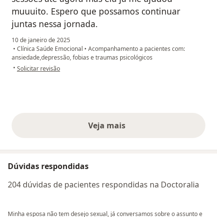
muuuito. Espero que possamos continuar
juntas nessa jornada.
10 de janeiro de 2025
•
Clínica Saúde Emocional
•
Acompanhamento a pacientes com:
ansiedade,depressão, fobias e traumas psicológicos
na opinião do utilizador A. R. D. J
•
Solicitar revisão
Veja mais
opiniões acima
Dúvidas respondidas
204 dúvidas de pacientes respondidas na Doctoralia
Minha esposa não tem desejo sexual, já conversamos sobre o assunto e