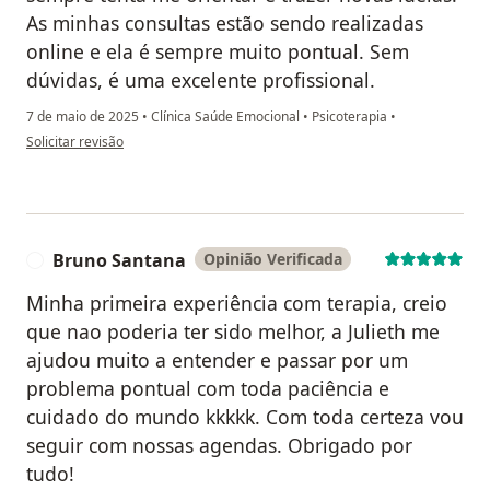
As minhas consultas estão sendo realizadas
online e ela é sempre muito pontual. Sem
dúvidas, é uma excelente profissional.
7 de maio de 2025
•
Clínica Saúde Emocional
•
Psicoterapia
•
na opinião do utilizador Karla
Solicitar revisão
Bruno Santana
Opinião Verificada
B
Minha primeira experiência com terapia, creio
que nao poderia ter sido melhor, a Julieth me
ajudou muito a entender e passar por um
problema pontual com toda paciência e
cuidado do mundo kkkkk. Com toda certeza vou
seguir com nossas agendas. Obrigado por
tudo!