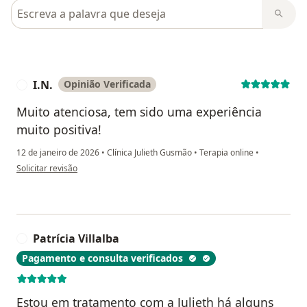
Pesquisar em opiniões
I.N.
Opinião Verificada
I
Muito atenciosa, tem sido uma experiência
muito positiva!
12 de janeiro de 2026
•
Clínica Julieth Gusmão
•
Terapia online
•
na opinião do utilizador I.N.
Solicitar revisão
Patrícia Villalba
P
Pagamento e consulta verificados
Estou em tratamento com a Julieth há alguns