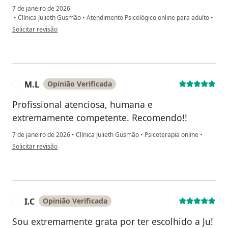
7 de janeiro de 2026
•
Clínica Julieth Gusmão
•
Atendimento Psicológico online para adulto
•
na opinião do utilizador João Lucas
Solicitar revisão
M.L
Opinião Verificada
M
Profissional atenciosa, humana e
extremamente competente. Recomendo!!
7 de janeiro de 2026
•
Clínica Julieth Gusmão
•
Psicoterapia online
•
na opinião do utilizador M.L
Solicitar revisão
I.C
Opinião Verificada
I
Sou extremamente grata por ter escolhido a Ju!