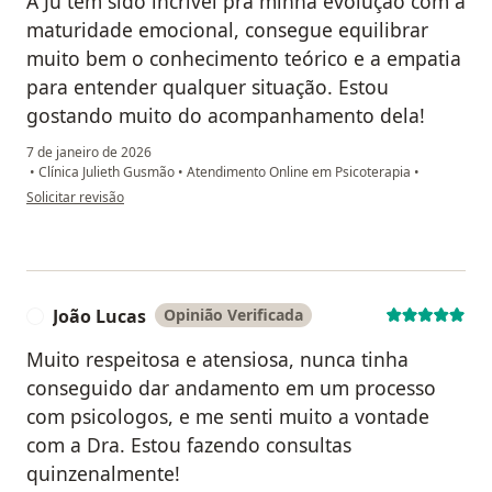
A Ju tem sido incrível pra minha evolução com a
maturidade emocional, consegue equilibrar
muito bem o conhecimento teórico e a empatia
para entender qualquer situação. Estou
gostando muito do acompanhamento dela!
7 de janeiro de 2026
•
Clínica Julieth Gusmão
•
Atendimento Online em Psicoterapia
•
na opinião do utilizador Vanessa Azevedo
Solicitar revisão
João Lucas
Opinião Verificada
J
Muito respeitosa e atensiosa, nunca tinha
conseguido dar andamento em um processo
com psicologos, e me senti muito a vontade
com a Dra. Estou fazendo consultas
quinzenalmente!