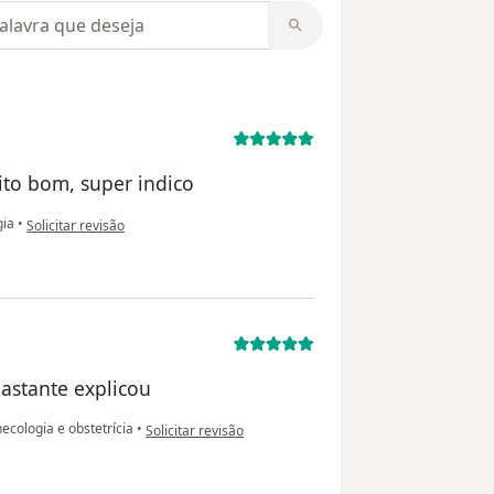
m opiniões
ito bom, super indico
na opinião do utilizador Girlandia
gia
•
Solicitar revisão
bastante explicou
na opinião do utilizador Simone
ecologia e obstetrícia
•
Solicitar revisão