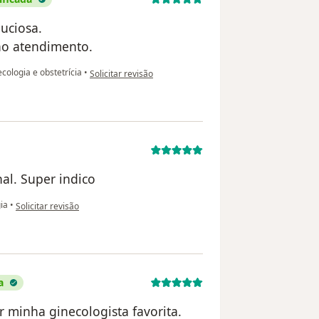
nuciosa.
no atendimento.
na opinião do utilizador Andreza da Silva Sousa
cologia e obstetrícia
•
Solicitar revisão
nal. Super indico
na opinião do utilizador BR
ia
•
Solicitar revisão
a
r minha ginecologista favorita.