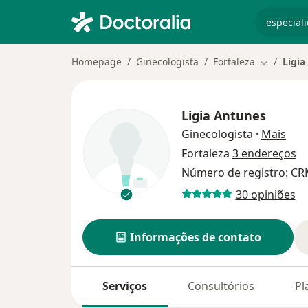
especiali
Homepage
Ginecologista
Fortaleza
Ligia
Mudar de 
Ligia Antunes
sobr
Ginecologista
·
Mais
Fortaleza
3 endereços
Número de registro: CR
30 opiniões
Informações de contato
Serviços
Consultórios
Pl