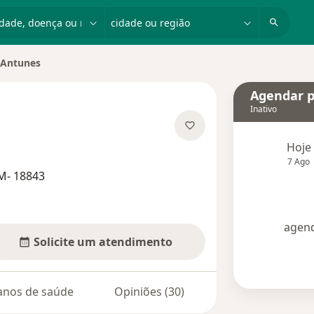
dade, doença ou nome
cidade ou região
 Antunes
cidade
Agendar p
Inativo
e as especializações
Hoje
7 Ago
M- 18843
agend
Solicite um atendimento
anos de saúde
Opiniões (30)