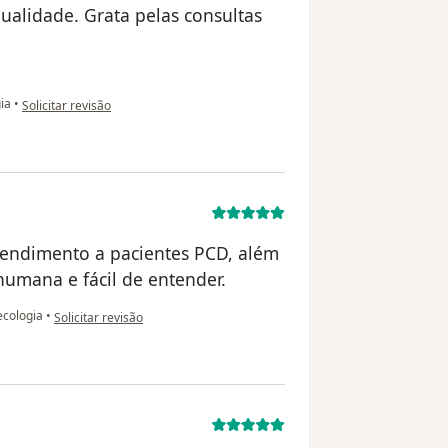
ualidade. Grata pelas consultas
na opinião do utilizador Fernanda Oliveira
ia
•
Solicitar revisão
atendimento a pacientes PCD, além
humana e fácil de entender.
na opinião do utilizador RV
ecologia
•
Solicitar revisão