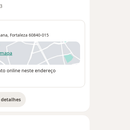
3
jana
,
Fortaleza
60840-015
 mapa
re num novo separador
nto online neste endereço
 detalhes
bre o endereço