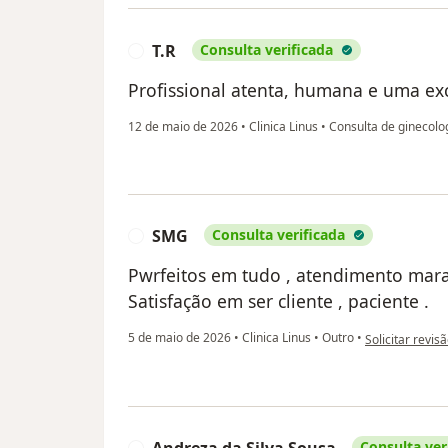
T.R
Consulta verificada
T
Profissional atenta, humana e uma exc
12 de maio de 2026
•
Clinica Linus
•
Consulta de ginecolo
SMG
Consulta verificada
S
Pwrfeitos em tudo , atendimento mar
Satisfação em ser cliente , paciente .
na opinião do 
5 de maio de 2026
•
Clinica Linus
•
Outro
•
Solicitar revis
Consulta ver
A