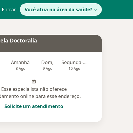
Entrar
Você atua na área da saúde?
ela Doctoralia
Amanhã
Dom,
Segunda-feira
Ter,
Qu
8 Ago
9 Ago
10 Ago
11 Ago
12 Ag
Esse especialista não oferece
amento online para esse endereço.
Solicite um atendimento