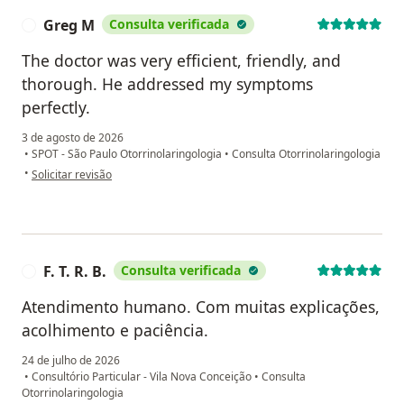
Greg M
Consulta verificada
G
The doctor was very efficient, friendly, and
thorough. He addressed my symptoms
perfectly.
3 de agosto de 2026
•
SPOT - São Paulo Otorrinolaringologia
•
Consulta Otorrinolaringologia
na opinião do utilizador Greg M
•
Solicitar revisão
F. T. R. B.
Consulta verificada
F
Atendimento humano. Com muitas explicações,
acolhimento e paciência.
24 de julho de 2026
•
Consultório Particular - Vila Nova Conceição
•
Consulta
Otorrinolaringologia