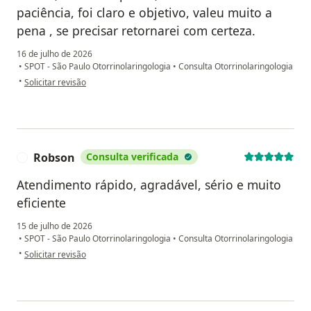
paciência, foi claro e objetivo, valeu muito a
pena , se precisar retornarei com certeza.
16 de julho de 2026
•
SPOT - São Paulo Otorrinolaringologia
•
Consulta Otorrinolaringologia
na opinião do utilizador Maisa
•
Solicitar revisão
Robson
Consulta verificada
R
Atendimento rápido, agradável, sério e muito
eficiente
15 de julho de 2026
•
SPOT - São Paulo Otorrinolaringologia
•
Consulta Otorrinolaringologia
na opinião do utilizador Robson
•
Solicitar revisão