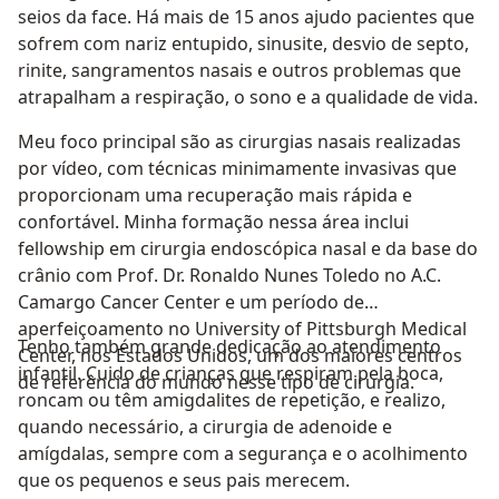
seios da face. Há mais de 15 anos ajudo pacientes que
sofrem com nariz entupido, sinusite, desvio de septo,
rinite, sangramentos nasais e outros problemas que
atrapalham a respiração, o sono e a qualidade de vida.
Meu foco principal são as cirurgias nasais realizadas
por vídeo, com técnicas minimamente invasivas que
proporcionam uma recuperação mais rápida e
confortável. Minha formação nessa área inclui
fellowship em cirurgia endoscópica nasal e da base do
crânio com Prof. Dr. Ronaldo Nunes Toledo no A.C.
Camargo Cancer Center e um período de
aperfeiçoamento no University of Pittsburgh Medical
Tenho também grande dedicação ao atendimento
Center, nos Estados Unidos, um dos maiores centros
infantil. Cuido de crianças que respiram pela boca,
de referência do mundo nesse tipo de cirurgia.
roncam ou têm amigdalites de repetição, e realizo,
quando necessário, a cirurgia de adenoide e
amígdalas, sempre com a segurança e o acolhimento
que os pequenos e seus pais merecem.