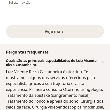
na opinião do utilizador A.J.A.
•
Solicitar revisão
Veja mais
opiniões acima
Perguntas frequentes
Quais são as principais especialidades de Luiz Vicente
Rizzo Castanheira?
Luiz Vicente Rizzo Castanheira é otorrino. Te
mostramos alguns dos serviços oferecidos pelo
especialista graças à sua trajetória e vasta
experiência: Primeira consulta Otorrinolaringologia,
Tratamento da epistaxe (sangramento nasal),
Tratamento do ronco e apneia do sono, Cirurgia dos
seios da face, Cirurgia videoendoscópica rinosinusal,