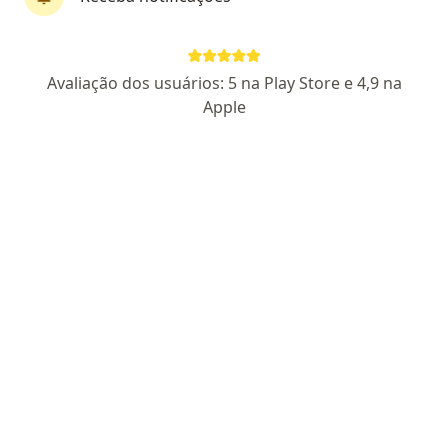
Dra. Otávia Poti
·
Mais
Pneumologista
Avaliação dos usuários: 5 na Play Store e 4,9 na
4 opiniões
Apple
14286 DF RQE 16153
Endereço 1
Endereço 2
Endereço 3
SHCSw - centro clinico sudoeste (Sala 222), Brasília
•
Mapa
Clínica Npb - Centro Clinico Sudoeste
Consulta Pneumologia
Preço não disponível
Esse especialista não oferece agendamento online para esse endereço.
Solicite um atendimento