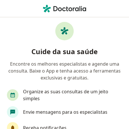
Men
Pneumologista • Setor Sudoeste, Brasília, Distrito Federal DF
Filtros
• 1
Convênio
Mapa
Pneumologistas em Setor Sudoeste, Brasília
Cuide da sua saúde
Encontre os melhores especialistas e agende uma
Qual é o seu convênio?
consulta. Baixe o App e tenha acesso a ferramentas
AMS Petrobrás
GAMA Saúde
Geap Saúde
exclusivas e gratuitas.
Organize as suas consultas de um jeito
simples
Envie mensagens para os especialistas
Receba notificações