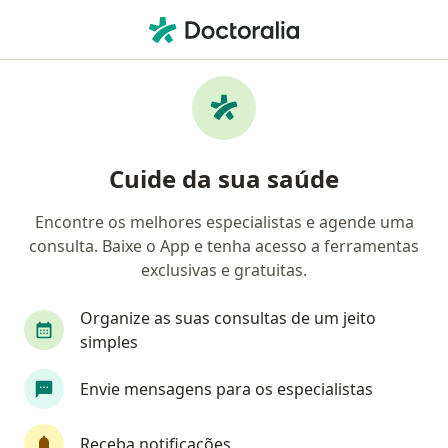
Men
Pneumologista • Setor E Sul, Brasília, Distrito Federal DF
Filtros
• 1
Convênio
Mapa
Pneumologistas em Setor E Sul, Brasília
Cuide da sua saúde
Encontre os melhores especialistas e agende uma
Qual é o seu convênio?
consulta. Baixe o App e tenha acesso a ferramentas
Unimed
Bradesco Saúde
Sul América Saú
exclusivas e gratuitas.
Organize as suas consultas de um jeito
simples
Envie mensagens para os especialistas
Receba notificações