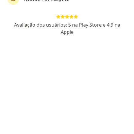
Dr. Rodrigo de Castro Sousa
·
Mais
Pneumologista, Médico clínico geral
Avaliação dos usuários: 5 na Play Store e 4,9 na
41 opiniões
Apple
CRM DF 14018 RQE Nº: 9361 RQE Nº: 9362
Setor E, Área Especial 01 e 17, Brasília
•
Mapa
Hospital Santa Marta
Primeira consulta Pneumologia
Preço não disponível
Esse especialista não oferece agendamento online para esse endereço.
Solicite um atendimento