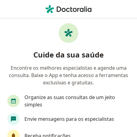
Men
Pneumologista • Shls, Brasília, Distrito Federal DF
Filtros
• 1
Convênio
Mapa
Pneumologistas em Shls, Brasília
Cuide da sua saúde
Encontre os melhores especialistas e agende uma
Qual é o seu convênio?
consulta. Baixe o App e tenha acesso a ferramentas
Unimed
Bradesco Saúde
Sul América Saú
exclusivas e gratuitas.
Organize as suas consultas de um jeito
simples
Envie mensagens para os especialistas
Receba notificações