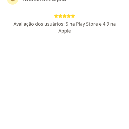
Dr. Ronaldo Almeida
·
Mais
Pneumologista
Avaliação dos usuários: 5 na Play Store e 4,9 na
168 opiniões
Apple
CRM DF 6168
RQE Nº: 2209
Pacientes fiéis
SEPS SHIGS 714/914 Ed Talento 29 - Asa Sul, Brasília, Brasília
•
Mapa
Clinar Pneumologia
Consulta Pneumologia
a partir de r$ 400
Esse especialista não oferece agendamento online para esse endereço.
Solicite um atendimento