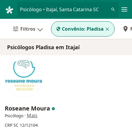
Men
Psicólogo • Itajaí, Santa Catarina SC
Filtros
Convênio:
Pladisa
Psicólogos Pladisa em Itajaí
Roseane Moura
·
Mais
Psicólogo
CRP SC 12/12104