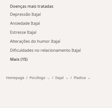
Doenças mais tratadas
Depressão Itajaí
Ansiedade Itajaí
Estresse Itajaí
Alterações do humor Itajaí
Dificuldades no relacionamento Itajaí
Mais (15)
Mais na categoria: Doenças mais tratadas
Homepage
Psicólogo
Itajaí
Pladisa
Mudar de cidade
Mudar de cidade
Mudar de cid