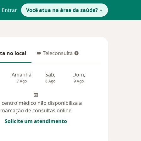
Entrar
Você atua na área da saúde?
ta no local
Teleconsulta
 no local
Teleconsulta
Amanhã
Sáb,
Dom,
Segunda-feira
Ter,
7 Ago
8 Ago
9 Ago
10 Ago
11 Ag
 centro médico não disponibiliza a
marcação de consultas online
Solicite um atendimento
das (6)