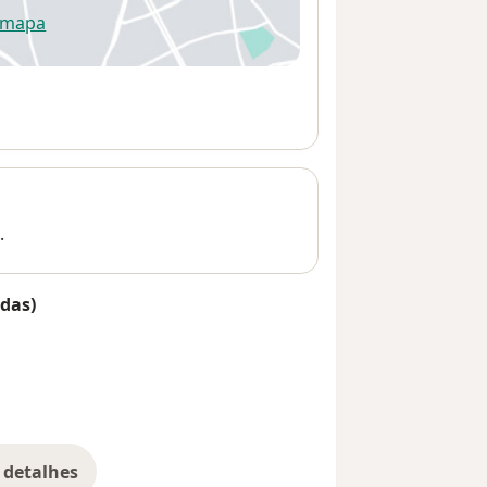
 mapa
re num novo separador
.
das)
 detalhes
bre o endereço