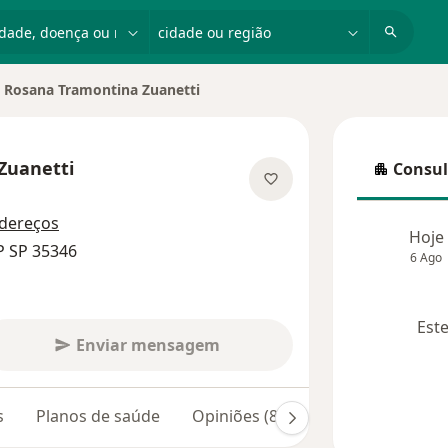
dade, doença ou nome
cidade ou região
Rosana Tramontina Zuanetti
ar de cidade
Zuanetti
Consul
Consulta
 especializações
dereços
Hoje
P SP 35346
6 Ago
Este
Enviar mensagem
s
Planos de saúde
Opiniões (8)
Dúvidas respondi