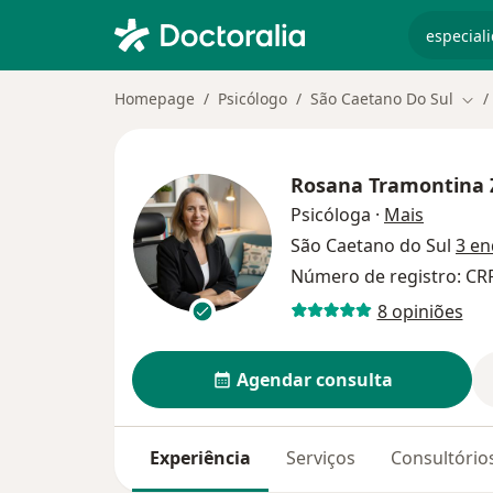
especiali
Homepage
Psicólogo
São Caetano Do Sul
Mud
Rosana Tramontina 
sobre as
Psicóloga
·
Mais
São Caetano do Sul
3 en
Número de registro: CR
8 opiniões
Agendar consulta
Experiência
Serviços
Consultório