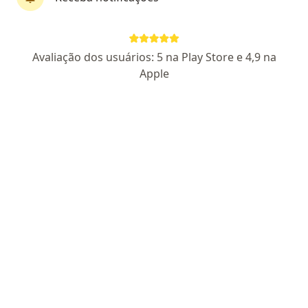
Perfil novo
Avaliação dos usuários: 5 na Play Store e 4,9 na
Dra. Lorena Alves
Apple
Psicóloga
9 opiniões
CRP GO 19126
Endereço
Teleconsulta
Rua C-180, Goiânia
•
Mapa
Clinica Eqpsi
Primeira consulta psicologia
R$ 250
Esse especialista não oferece agendamento online para esse endereço.
Solicite um atendimento