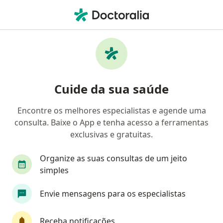
Men
Relacionamento Abusivo • Goiânia, Goiás GO
Filtros
• 1
Convênio
Mapa
Profissionais com experiência
Cuide da sua saúde
Relacionamento abusivo, Goiânia
Encontre os melhores especialistas e agende uma
consulta. Baixe o App e tenha acesso a ferramentas
Qual especialização você está procurando?
exclusivas e gratuitas.
Psicólogo
Psicanalista
Terapeuta comple
Organize as suas consultas de um jeito
simples
Envie mensagens para os especialistas
Receba notificações