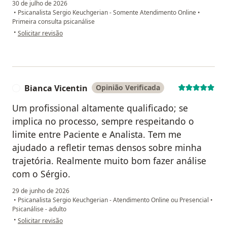
30 de julho de 2026
•
Psicanalista Sergio Keuchgerian - Somente Atendimento Online
•
Primeira consulta psicanálise
na opinião do utilizador Nelia Cristina
•
Solicitar revisão
Bianca Vicentin
Opinião Verificada
B
Um profissional altamente qualificado; se
implica no processo, sempre respeitando o
limite entre Paciente e Analista. Tem me
ajudado a refletir temas densos sobre minha
trajetória. Realmente muito bom fazer análise
com o Sérgio.
29 de junho de 2026
•
Psicanalista Sergio Keuchgerian - Atendimento Online ou Presencial
•
Psicanálise - adulto
na opinião do utilizador Bianca Vicentin
•
Solicitar revisão