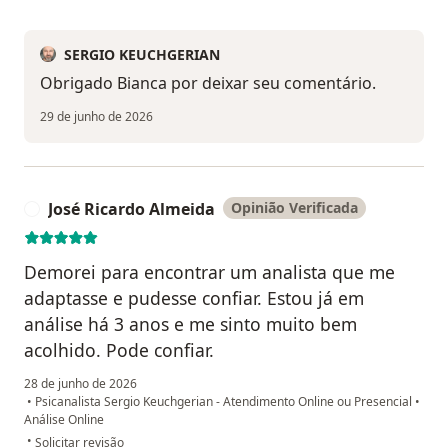
SERGIO KEUCHGERIAN
Obrigado Bianca por deixar seu comentário.
29 de junho de 2026
José Ricardo Almeida
Opinião Verificada
J
Demorei para encontrar um analista que me
adaptasse e pudesse confiar. Estou já em
análise há 3 anos e me sinto muito bem
acolhido. Pode confiar.
28 de junho de 2026
•
Psicanalista Sergio Keuchgerian - Atendimento Online ou Presencial
•
Análise Online
na opinião do utilizador José Ricardo Almeida
•
Solicitar revisão