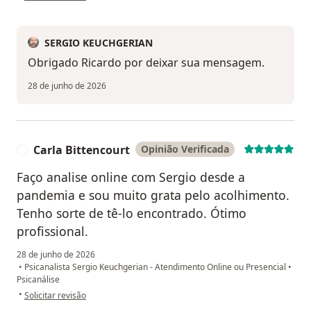
SERGIO KEUCHGERIAN
Obrigado Ricardo por deixar sua mensagem.
28 de junho de 2026
Carla Bittencourt
Opinião Verificada
C
Faço analise online com Sergio desde a
pandemia e sou muito grata pelo acolhimento.
Tenho sorte de tê-lo encontrado. Ótimo
profissional.
28 de junho de 2026
•
Psicanalista Sergio Keuchgerian - Atendimento Online ou Presencial
•
Psicanálise
na opinião do utilizador Carla Bittencourt
•
Solicitar revisão