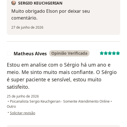
SERGIO KEUCHGERIAN
Muito obrigado Elson por deixar seu
comentário.
27 de junho de 2026
Matheus Alves
Opinião Verificada
M
Estou em analise com o Sérgio há um ano e
meio. Me sinto muito mais confiante. O Sérgio
é super paciente e sensível, estou muito
satisfeito.
25 de junho de 2026
•
Psicanalista Sergio Keuchgerian - Somente Atendimento Online
•
Outro
na opinião do utilizador Matheus Alves
•
Solicitar revisão