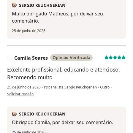
SERGIO KEUCHGERIAN
Muito obrigado Matheus, por deixar seu
comentário.
25 de junho de 2026
Camila Soares
Opinião Verificada
C
Excelente profissional, educando e atencioso.
Recomendo muito
25 de junho de 2026
•
Psicanalista Sergio Keuchgerian
•
Outro
•
na opinião do utilizador Camila Soares
Solicitar revisão
SERGIO KEUCHGERIAN
Obrigado Camila, por deixar seu comentário.
25 de junho de 2026