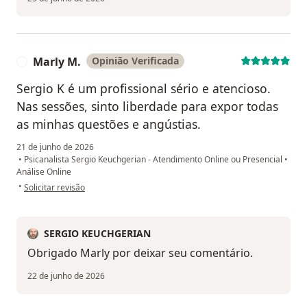
Marly M.
Opinião Verificada
M
Sergio K é um profissional sério e atencioso.
Nas sessões, sinto liberdade para expor todas
as minhas questões e angústias.
21 de junho de 2026
•
Psicanalista Sergio Keuchgerian - Atendimento Online ou Presencial
•
Análise Online
na opinião do utilizador Marly M.
•
Solicitar revisão
SERGIO KEUCHGERIAN
Obrigado Marly por deixar seu comentário.
22 de junho de 2026