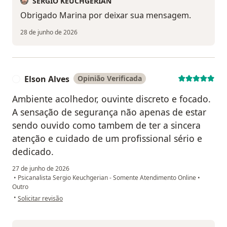
SERGIO KEUCHGERIAN
Obrigado Marina por deixar sua mensagem.
28 de junho de 2026
Elson Alves
Opinião Verificada
E
Ambiente acolhedor, ouvinte discreto e focado.
A sensação de segurança não apenas de estar
sendo ouvido como tambem de ter a sincera
atenção e cuidado de um profissional sério e
dedicado.
27 de junho de 2026
•
Psicanalista Sergio Keuchgerian - Somente Atendimento Online
•
Outro
na opinião do utilizador Elson Alves
•
Solicitar revisão