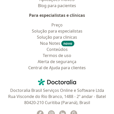
Blog para pacientes
Para especialistas e clínicas
Preço
Solução para especialistas
Solução para clinicas
Noa Notes
novo
Conteúdos
Termos de uso
Alerta de segurança
Central de Ajuda para clientes
Contato
Doctoralia - Homepage
Doctoralia Brasil Serviços Online e Software Ltda
Rua Visconde do Rio Branco, 1488 - 2º andar - Batel
80420-210 Curitiba (Paraná), Brasil
Facebook
abre num novo separador
Instagram
abre num novo separador
Linkedin
abre num novo separad
Glassdoor
abre num novo se