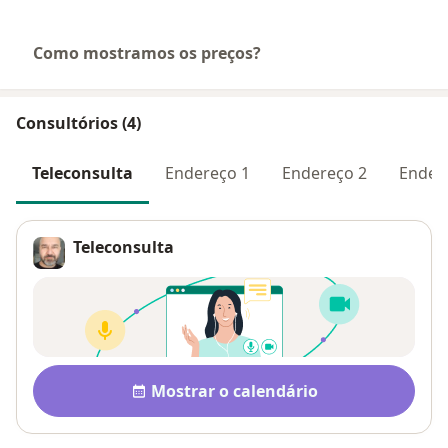
Como mostramos os preços?
Consultórios (4)
Teleconsulta
Endereço 1
Endereço 2
Ender
Teleconsulta
Disponibilidade
Mostrar o calendário