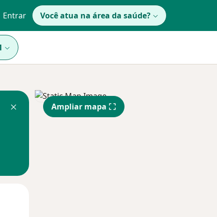
Entrar
Você atua na área da saúde?
1
Ampliar mapa
Segunda-feira
Ter,
Qua
10 Ago
11 Ago
12 Ago