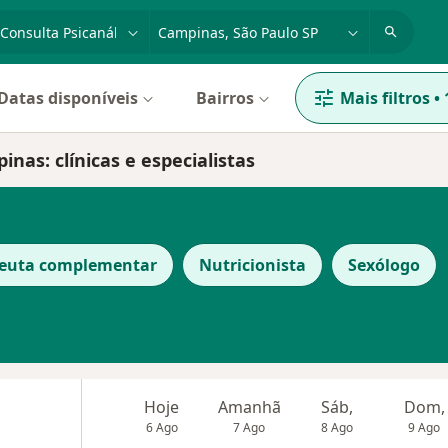
dade, doença ou nome
cidade ou região
Datas disponíveis
Bairros
Mais filtros
•
nas: clínicas e especialistas
peuta complementar
Nutricionista
Sexólogo
Hoje
Amanhã
Sáb,
Dom,
6 Ago
7 Ago
8 Ago
9 Ago