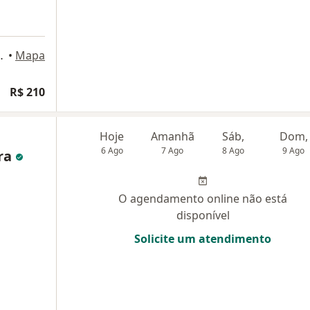
, 1171, Campinas
•
Mapa
R$ 210
Hoje
Amanhã
Sáb,
Dom,
6 Ago
7 Ago
8 Ago
9 Ago
ira
O agendamento online não está
disponível
Solicite um atendimento