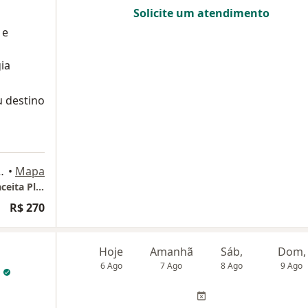
Solicite um atendimento
 e
ia
u destino
ádua 455, Campinas
•
Mapa
Atendimento Campinas - Guanabara / Não aceita Plano de Saúde
R$ 270
Hoje
Amanhã
Sáb,
Dom,
6 Ago
7 Ago
8 Ago
9 Ago
s