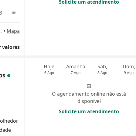
Solicite um atendimento
3
Teleconsulta
 de Camargo, 614, Campinas
•
Mapa
 valores
Hoje
Amanhã
Sáb,
Dom,
6 Ago
7 Ago
8 Ago
9 Ago
tos
O agendamento online não está
disponível
Solicite um atendimento
olhedor.
ldade