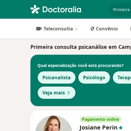
especiali
Teleconsulta
Convênio
Primeira consulta psicanálise em Campi
Qual especialização você está procurando?
Psicanalista
Psicólogo
Tera
Veja mais
Pagamento online
Josiane Perin