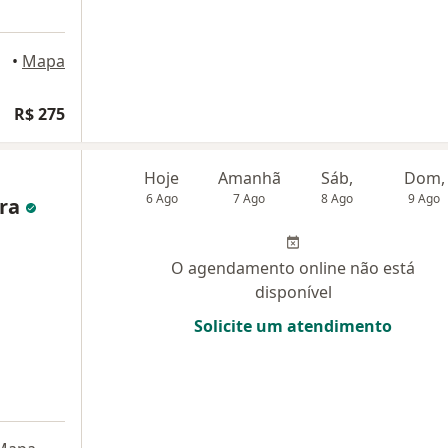
•
Mapa
R$ 275
Hoje
Amanhã
Sáb,
Dom,
6 Ago
7 Ago
8 Ago
9 Ago
ira
O agendamento online não está
disponível
Solicite um atendimento