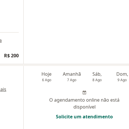
a
R$ 200
Hoje
Amanhã
Sáb,
Dom,
6 Ago
7 Ago
8 Ago
9 Ago
ais
O agendamento online não está
disponível
Solicite um atendimento