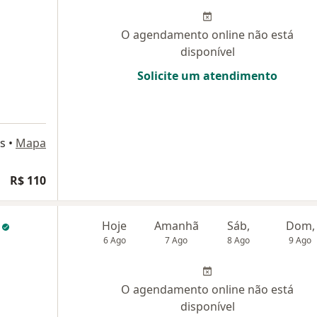
O agendamento online não está
disponível
Solicite um atendimento
as
•
Mapa
R$ 110
o
Hoje
Amanhã
Sáb,
Dom,
6 Ago
7 Ago
8 Ago
9 Ago
O agendamento online não está
disponível