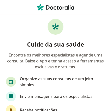
Men
Atendimento Em Crise Suicida • Brasília, Distrito Federal DF
Filtros
• 1
Convênio
Mapa
Atendimento em crise suicida em Brasília:
Cuide da sua saúde
clínicas e especialistas
Encontre os melhores especialistas e agende uma
consulta. Baixe o App e tenha acesso a ferramentas
Qual especialização você está procurando?
exclusivas e gratuitas.
Psicólogo
Psiquiatra
Psicanalista
Méd
Organize as suas consultas de um jeito
simples
Envie mensagens para os especialistas
Receba notificações