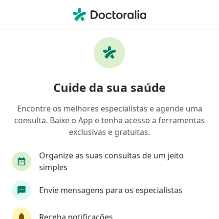
Men
Tratamento Da Ansiedade • Campo Grande, Mato Grosso do Sul MS
Filtros
• 1
Convênio
Mapa
Tratamento da ansiedade em Campo
Cuide da sua saúde
Grande: clínicas e especialistas
Encontre os melhores especialistas e agende uma
consulta. Baixe o App e tenha acesso a ferramentas
Qual especialização você está procurando?
exclusivas e gratuitas.
Psicólogo
Psiquiatra
Psicanalista
Méd
Organize as suas consultas de um jeito
simples
Envie mensagens para os especialistas
Receba notificações