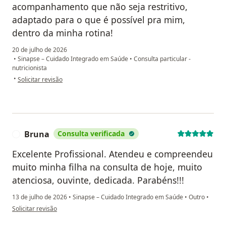
acompanhamento que não seja restritivo,
adaptado para o que é possível pra mim,
dentro da minha rotina!
20 de julho de 2026
•
Sinapse – Cuidado Integrado em Saúde
•
Consulta particular -
nutricionista
na opinião do utilizador Andrey Albuquerque
•
Solicitar revisão
Bruna
Consulta verificada
B
Excelente Profissional. Atendeu e compreendeu
muito minha filha na consulta de hoje, muito
atenciosa, ouvinte, dedicada. Parabéns!!!
13 de julho de 2026
•
Sinapse – Cuidado Integrado em Saúde
•
Outro
•
na opinião do utilizador Bruna
Solicitar revisão