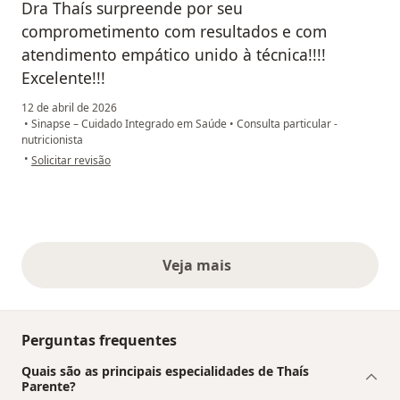
Dra Thaís surpreende por seu
comprometimento com resultados e com
atendimento empático unido à técnica!!!!
Excelente!!!
12 de abril de 2026
•
Sinapse – Cuidado Integrado em Saúde
•
Consulta particular -
nutricionista
na opinião do utilizador E. P
•
Solicitar revisão
Veja mais
opiniões acima
Perguntas frequentes
Quais são as principais especialidades de Thaís
Parente?