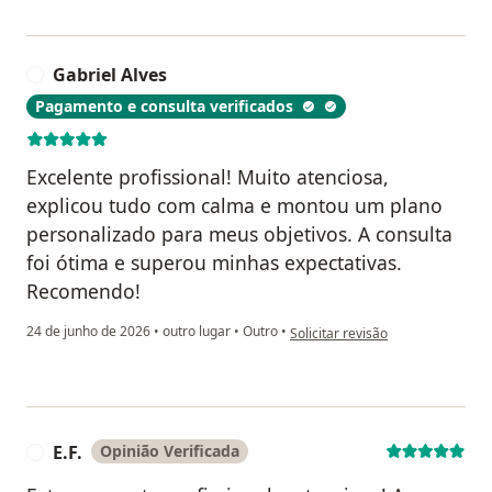
Gabriel Alves
G
Pagamento e consulta verificados
Excelente profissional! Muito atenciosa,
explicou tudo com calma e montou um plano
personalizado para meus objetivos. A consulta
foi ótima e superou minhas expectativas.
Recomendo!
na opinião do utilizador Gabriel 
24 de junho de 2026
•
outro lugar
•
Outro
•
Solicitar revisão
E.F.
Opinião Verificada
E