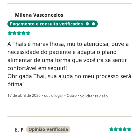
Milena Vasconcelos
M
Pagamento e consulta verificados
A Thaís é maravilhosa, muito atenciosa, ouve a
necessidade do paciente e adapta o plano
alimentar de uma forma que você irá se sentir
confortável em seguir!!
Obrigada Thai, sua ajuda no meu processo será
ótima!
na opinião do utilizador Milena V
17 de abril de 2026
•
outro lugar
•
Outro
•
Solicitar revisão
E. P
Opinião Verificada
E