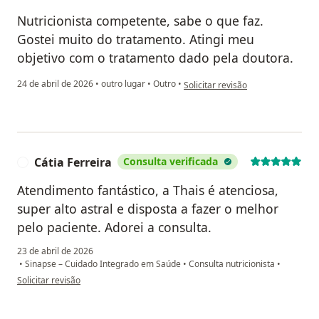
Nutricionista competente, sabe o que faz.
Gostei muito do tratamento. Atingi meu
objetivo com o tratamento dado pela doutora.
na opinião do utilizador Carla
24 de abril de 2026
•
outro lugar
•
Outro
•
Solicitar revisão
Cátia Ferreira
Consulta verificada
C
Atendimento fantástico, a Thais é atenciosa,
super alto astral e disposta a fazer o melhor
pelo paciente. Adorei a consulta.
23 de abril de 2026
•
Sinapse – Cuidado Integrado em Saúde
•
Consulta nutricionista
•
na opinião do utilizador Cátia Ferreira
Solicitar revisão