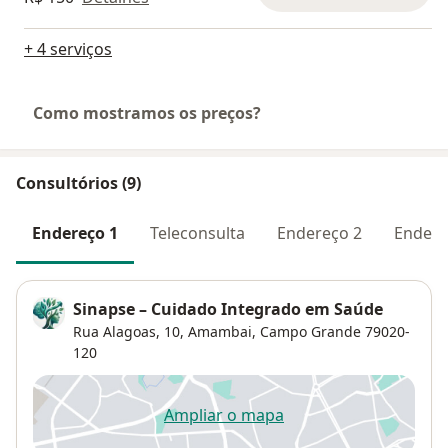
+ 4 serviços
Como mostramos os preços?
Consultórios (9)
Endereço 1
Teleconsulta
Endereço 2
Endere
Sinapse – Cuidado Integrado em Saúde
Rua Alagoas, 10,
Amambai
,
Campo Grande
79020-
120
Ampliar o mapa
abre num novo separador