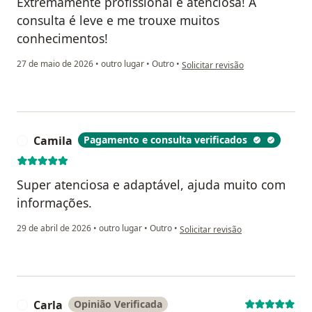
Extremamente profissional e atenciosa! A
consulta é leve e me trouxe muitos
conhecimentos!
na opinião do utilizador E.F.
27 de maio de 2026
•
outro lugar
•
Outro
•
Solicitar revisão
Camila
Pagamento e consulta verificados
C
Super atenciosa e adaptável, ajuda muito com
informações.
na opinião do utilizador Camila
29 de abril de 2026
•
outro lugar
•
Outro
•
Solicitar revisão
Carla
Opinião Verificada
C