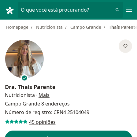
Men
O que você está procurando?
Homepage
Nutricionista
Campo Grande
Thaís Parent
Dra.
Thaís Parente
sobre as especializações
Nutricionista
·
Mais
Campo Grande
8 endereços
Número de registro: CRN4 25104049
45 opiniões