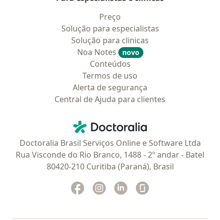
Preço
Solução para especialistas
Solução para clinicas
Noa Notes
novo
Conteúdos
Termos de uso
Alerta de segurança
Central de Ajuda para clientes
Contato
Doctoralia - Homepage
Doctoralia Brasil Serviços Online e Software Ltda
Rua Visconde do Rio Branco, 1488 - 2º andar - Batel
80420-210 Curitiba (Paraná), Brasil
Facebook
abre num novo separador
Instagram
abre num novo separador
Linkedin
abre num novo separad
Glassdoor
abre num novo se