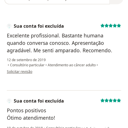
Sua conta foi excluída
Excelente profissional. Bastante humana
quando conversa conosco. Apresentação
agradável. Me senti amparado. Recomendo.
12 de setembro de 2019
•
Consultório particular
•
Atendimento ao câncer adulto
•
na opinião do utilizador Sua conta foi excluída
Solicitar revisão
Sua conta foi excluída
Pontos positivos
Ótimo atendimento!
na opinião do utilizador Su