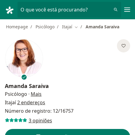
Men
O que você está procurando?
Homepage
Psicólogo
Itajaí
Amanda Saraiva
Mudar de cidade
Amanda Saraiva
sobre as especializações
Psicólogo
·
Mais
Itajaí
2 endereços
Número de registro: 12/16757
3 opiniões