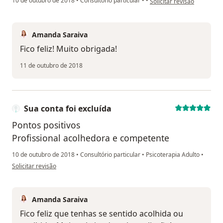
10 de outubro de 2018
•
Consultório particular
•
•
Solicitar revisão
Amanda Saraiva
Fico feliz! Muito obrigada!
11 de outubro de 2018
Sua conta foi excluída
Pontos positivos
Profissional acolhedora e competente
10 de outubro de 2018
•
Consultório particular
•
Psicoterapia Adulto
•
na opinião do utilizador Sua conta foi excluída
Solicitar revisão
Amanda Saraiva
Fico feliz que tenhas se sentido acolhida ou