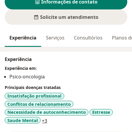
Informações de contato
Solicite um atendimento
Experiência
Serviços
Consultórios
Planos d
Experiência
Experiência em:
Psico-oncologia
Principais doenças tratadas
Insatisfação profissional
Conflitos de relacionamento
Necessidade de autoconhecimento
Estresse
a11y_sr_more_diseases
Saude Mental
+3