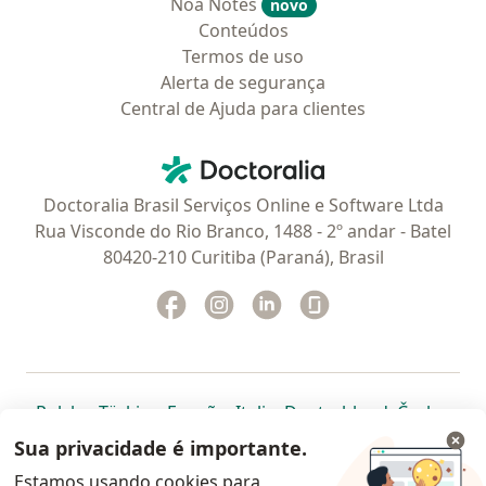
Noa Notes
novo
Conteúdos
Termos de uso
Alerta de segurança
Central de Ajuda para clientes
Contato
Doctoralia - Homepage
Doctoralia Brasil Serviços Online e Software Ltda
Rua Visconde do Rio Branco, 1488 - 2º andar - Batel
80420-210 Curitiba (Paraná), Brasil
Facebook
abre num novo separador
Instagram
abre num novo separador
Linkedin
abre num novo separad
Glassdoor
abre num novo se
abre num novo separador
abre num novo separador
abre num novo separador
abre num novo separado
abre num n
abre
Polska
,
Türkiye
,
España
,
Italia
,
Deutschland
,
Česko
,
abre num novo separador
abre num novo separador
abre num novo separador
abre num novo separa
abre num no
abre n
Portugal
,
México
,
Chile
,
Brasil
,
Argentina
,
Perú
,
Sua privacidade é importante.
abre num novo separad
Colombia
Estamos usando cookies para