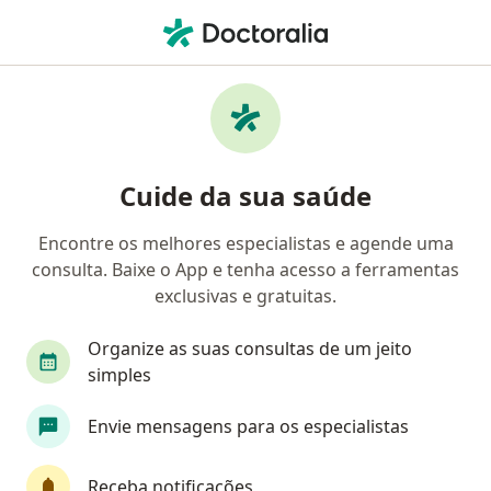
Men
Abuso De Maconha • Guará, Distrito Federal DF
Filtros
• 1
Convênio
Mapa
Profissionais com experiência Abuso de
Cuide da sua saúde
maconha, Guará
Encontre os melhores especialistas e agende uma
consulta. Baixe o App e tenha acesso a ferramentas
Qual especialização você está procurando?
exclusivas e gratuitas.
Psicólogo
Psiquiatra
Psicanalista
Méd
Organize as suas consultas de um jeito
simples
Envie mensagens para os especialistas
Receba notificações