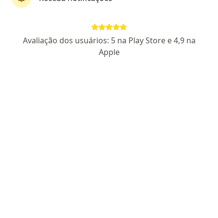
Pagamento online
Avaliação dos usuários: 5 na Play Store e 4,9 na
Dr. Ryan Oliveira
Apple
·
Mais
Médico clínico geral, Generalista
175 opiniões
CRM RJ 1232614
Telemedicina
Certificado de excelência
Emissão de receitas, exames e atestado
Parcelamento disponível
Endereço
Teleconsulta
sem endereco fisico - consultas online, Brasília
•
Mapa
Consulta Online (Brasilia)