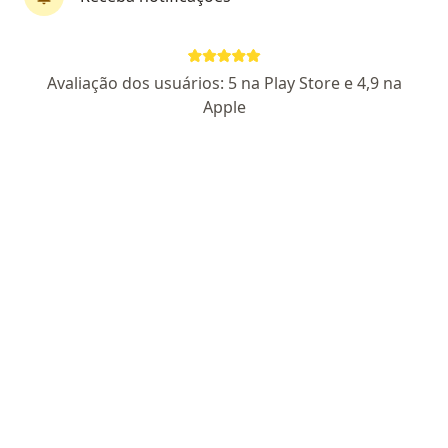
Dra. Carolina Carderelli Sversut
Avaliação dos usuários: 5 na Play Store e 4,9 na
Endocrinologista
Apple
22 opiniões
CRM PR 51004
RQE não encontrado para Endocrinologia
Praça Rocha Pombo, 248 - Loja 2, Maringá
•
Mapa
Acesso Saúde Maringá
Consulta Endocrinologia e Metabologia
R$ 200
Esse especialista não oferece agendamento online para esse endereço.
Solicite um atendimento