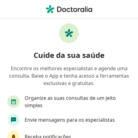
Men
Amenorréia • Maringá, Paraná PR
Filtros
• 1
Convênio
Mapa
Profissionais com experiência Amenorréia,
Cuide da sua saúde
Maringá
Encontre os melhores especialistas e agende uma
consulta. Baixe o App e tenha acesso a ferramentas
Qual especialização você está procurando?
exclusivas e gratuitas.
Ginecologista
Médico clínico geral
Endocr
Organize as suas consultas de um jeito
simples
Envie mensagens para os especialistas
Receba notificações