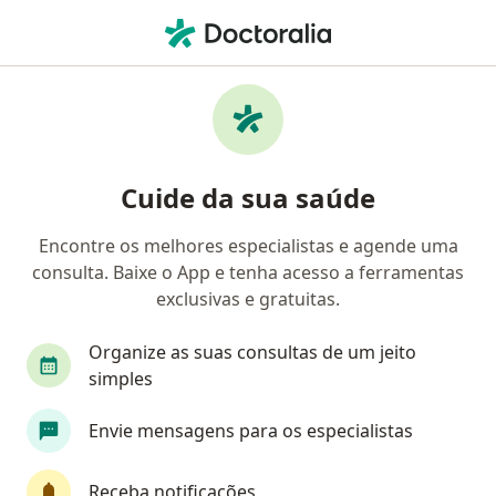
Men
Anormalidades Musculosqueléticas • Natal, Rio Grande do Norte RN
Filtros
• 1
Convênio
Mapa
Profissionais com experiência
Cuide da sua saúde
Anormalidades Musculosqueléticas, Natal
Encontre os melhores especialistas e agende uma
consulta. Baixe o App e tenha acesso a ferramentas
Qual especialização você está procurando?
exclusivas e gratuitas.
Fisioterapeuta
Ortopedista - Traumatologista
Organize as suas consultas de um jeito
simples
Envie mensagens para os especialistas
Receba notificações