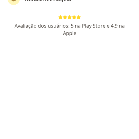
Dra. Tabata de Alcantara
Avaliação dos usuários: 5 na Play Store e 4,9 na
·
Mais
Ortopedista - traumatologista
Apple
12 opiniões
CRM 5151 RN - RQE 2191
Endereço 1
Endereço 2
Teleconsulta
Praça Augusto Leite, Natal
•
Mapa
AMI
Primeira consulta ortopedia e traumatologia
R$ 250
Esse especialista não oferece agendamento online para esse endereço.
Solicite um atendimento