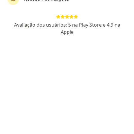
Dr. Deoclecio Rocha
Avaliação dos usuários: 5 na Play Store e 4,9 na
·
Mais
Reumatologista
Apple
46 opiniões
CRM 4461 RN - RQE 538
Avenida Campos Sales, 901, Natal
•
Mapa
Consultório Dr Deoclecio Rocha
Consulta Reumatologia
R$ 500
Esse especialista não oferece agendamento online para esse endereço.
Solicite um atendimento