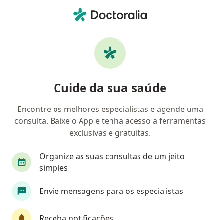
Men
Dor Na Cervical • Natal, Rio Grande do Norte RN
Filtros
• 1
Convênio
Mapa
Profissionais com experiência Dor na
Cuide da sua saúde
cervical, Natal
Encontre os melhores especialistas e agende uma
consulta. Baixe o App e tenha acesso a ferramentas
Qual especialização você está procurando?
exclusivas e gratuitas.
Fisioterapeuta
Ortopedista - Traumatologista
Organize as suas consultas de um jeito
simples
Envie mensagens para os especialistas
Receba notificações