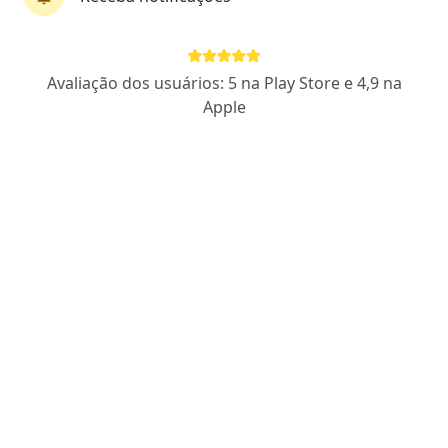
Dr. Emerson Arantes
Avaliação dos usuários: 5 na Play Store e 4,9 na
·
Mais
Angiologista, Cirurgião vascular
Apple
381 opiniões
CRM GO 13898
- RQE Nº 6766
Especialista em Angiologia e Cirurgia Vascular
Ênfase no tratamento de Varizes e Lipedema
Pacientes avaliam como ético, experiente e
humano
Endereço 1
Endereço 2
Teleconsulta
Av. T-29, 358, Goiânia
•
Mapa
Bueno Medical Center
Consulta Cirurgia Vascular
Preço não disponível