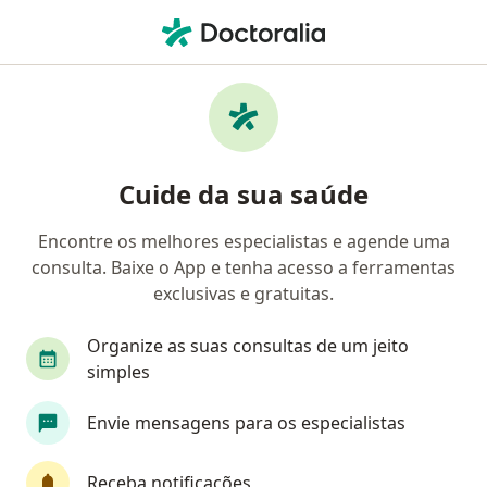
Men
Arteriopatias Oclusivas • Goiânia, Goiás GO
Filtros
• 1
Convênio
Mapa
Profissionais com experiência Arteriopatias
Cuide da sua saúde
Oclusivas, Goiânia
Encontre os melhores especialistas e agende uma
consulta. Baixe o App e tenha acesso a ferramentas
Qual especialização você está procurando?
exclusivas e gratuitas.
Angiologista
Cirurgião vascular
Cardiolo
Organize as suas consultas de um jeito
simples
Envie mensagens para os especialistas
Receba notificações