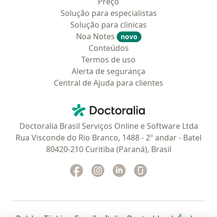
Preço
Solução para especialistas
Solução para clinicas
Noa Notes
novo
Conteúdos
Termos de uso
Alerta de segurança
Central de Ajuda para clientes
Contato
Doctoralia - Homepage
Doctoralia Brasil Serviços Online e Software Ltda
Rua Visconde do Rio Branco, 1488 - 2º andar - Batel
80420-210 Curitiba (Paraná), Brasil
Facebook
abre num novo separador
Instagram
abre num novo separador
Linkedin
abre num novo separad
Glassdoor
abre num novo se