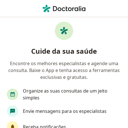
Men
Bipolaridade • Nilópolis, Rio de Janeiro RJ
Filtros
• 1
Convênio
Mapa
Profissionais com experiência Bipolaridade,
Cuide da sua saúde
Nilópolis
Encontre os melhores especialistas e agende uma
consulta. Baixe o App e tenha acesso a ferramentas
Qual especialização você está procurando?
exclusivas e gratuitas.
Psicólogo
Psiquiatra
Generalista
Organize as suas consultas de um jeito
simples
Envie mensagens para os especialistas
Receba notificações