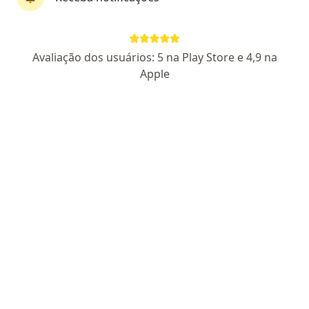
Dr. Giuliano Noccioli Mendes
Avaliação dos usuários: 5 na Play Store e 4,9 na
Cirurgião do aparelho digestivo, Cirurgião geral,
Apple
·
Mais
Gastroenterologista
117 opiniões
CRM: 120413-SP - RQE Nº: 30822 - Título AMB 120237 |
Gastroenterologia ( RQE não encontrado)
Endereço 1
Endereço 2
Teleconsulta
Alameda Araguaia 943, Barueri
•
Mapa
Hospital Leforte
Consulta Cirurgia Geral
Preço não disponível
Esse especialista não oferece agendamento online para esse endereço.
Solicite um atendimento