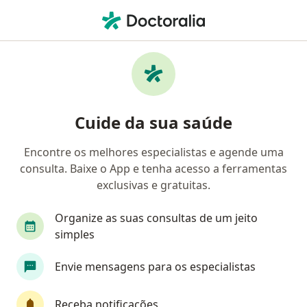
Men
Câncer De Pâncreas • Barueri, São Paulo SP
Filtros
• 1
Convênio
Mapa
Profissionais com experiência Câncer de
Cuide da sua saúde
pâncreas, Barueri
Encontre os melhores especialistas e agende uma
consulta. Baixe o App e tenha acesso a ferramentas
Qual especialização você está procurando?
exclusivas e gratuitas.
Cirurgião do aparelho digestivo
Cirurgião gera
Organize as suas consultas de um jeito
simples
Envie mensagens para os especialistas
Receba notificações