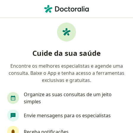
Men
Câncer De Testículo • Petrópolis, Rio de Janeiro RJ
Filtros
• 1
Convênio
Mapa
Profissionais com experiência Câncer de
Cuide da sua saúde
testículo, Petrópolis
Encontre os melhores especialistas e agende uma
consulta. Baixe o App e tenha acesso a ferramentas
Qual especialização você está procurando?
exclusivas e gratuitas.
Urologista
Cardiologista
Dermatologista
Organize as suas consultas de um jeito
simples
Envie mensagens para os especialistas
Receba notificações