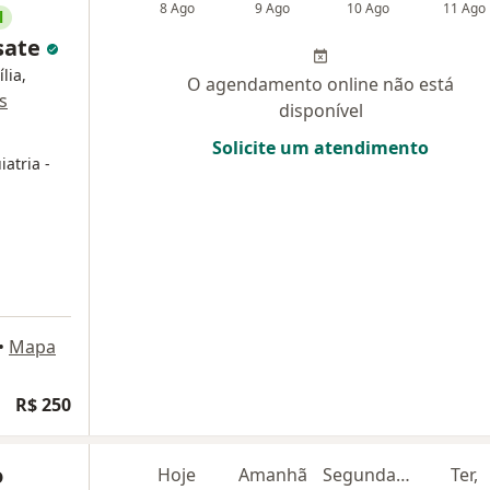
8 Ago
9 Ago
10 Ago
11 Ago
l
ssate
lia,
O agendamento online não está
s
disponível
Solicite um atendimento
iatria
-
•
Mapa
R$ 250
o
Hoje
Amanhã
Segunda-feira
Ter,