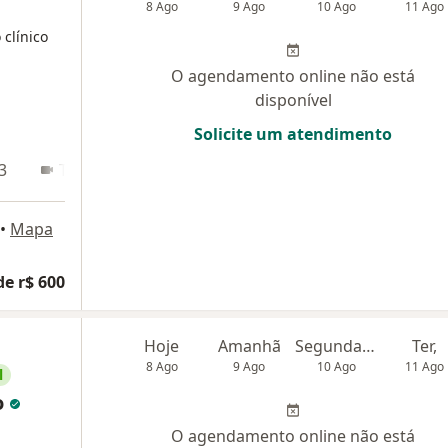
8 Ago
9 Ago
10 Ago
11 Ago
 clínico
O agendamento online não está
disponível
Solicite um atendimento
3
Teleconsulta
•
Mapa
de r$ 600
Hoje
Amanhã
Segunda-feira
Ter,
8 Ago
9 Ago
10 Ago
11 Ago
l
o
O agendamento online não está