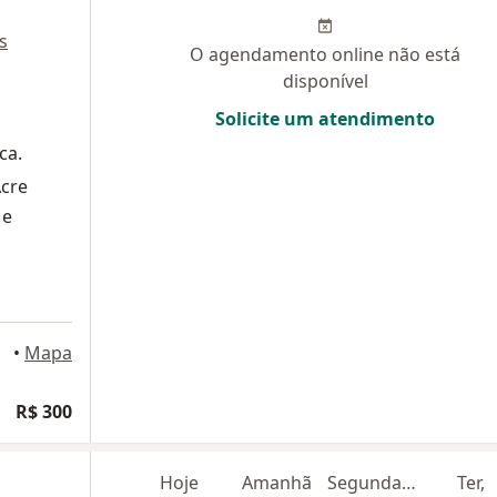
s
O agendamento online não está
disponível
Solicite um atendimento
ca.
Acre
 e
ínia
•
Mapa
R$ 300
Hoje
Amanhã
Segunda-feira
Ter,