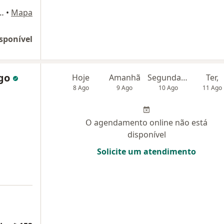
o de Rezende, no97, Campinas
•
Mapa
sponível
rgo
Hoje
Amanhã
Segunda-feira
Ter,
8 Ago
9 Ago
10 Ago
11 Ago
O agendamento online não está
disponível
Solicite um atendimento