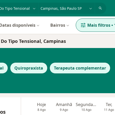
dade, doença ou nome
cidade ou região
Datas disponíveis
Bairros
Mais filtros
•
a Do Tipo Tensional, Campinas
al
Quiropraxista
Terapeuta complementar
Hoje
Amanhã
Segunda-feira
Ter,
8 Ago
9 Ago
10 Ago
11 Ago
pos