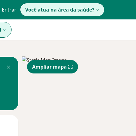
Entrar
Você atua na área da saúde?
1
Ampliar mapa
Qua
Qui,
Sex,
12 Ago
13 Ago
14 Ago