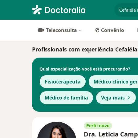
especiali
Teleconsulta
Convênio
Profissionais com experiência Cefaléi
Qual especialização você está procurando?
Fisioterapeuta
Médico clínico ger
Médico de família
Veja mais
Perfil novo
Dra. Letícia Cam