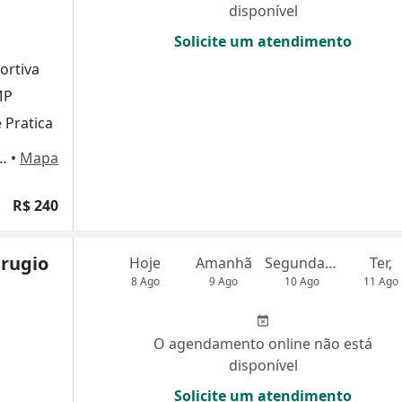
disponível
Solicite um atendimento
ortiva
MP
 Pratica
o Maia, 360 - 6º andar - Vila Mariana, Campinas
•
Mapa
R$ 240
rugio
Hoje
Amanhã
Segunda-feira
Ter,
8 Ago
9 Ago
10 Ago
11 Ago
O agendamento online não está
disponível
Solicite um atendimento