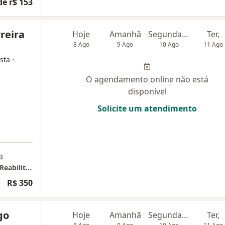
de r$ 153
rreira
Hoje
Amanhã
Segunda-feira
Ter,
8 Ago
9 Ago
10 Ago
11 Ago
·
sta
O agendamento online não está
disponível
Solicite um atendimento
a
CTERA - Centro de Treinamento Esportivo e Reabilitação Avançada
R$ 350
go
Hoje
Amanhã
Segunda-feira
Ter,