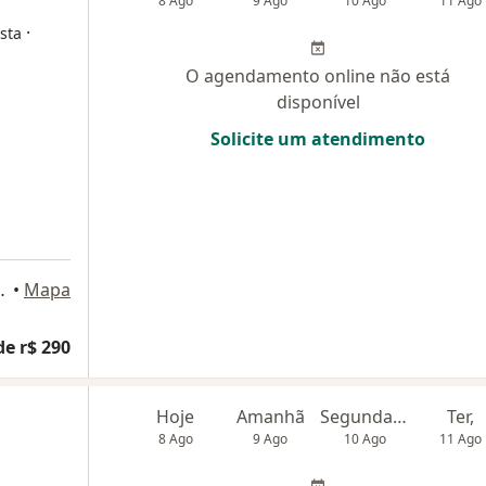
8 Ago
9 Ago
10 Ago
11 Ago
·
sta
O agendamento online não está
disponível
Solicite um atendimento
, 1171, Campinas
•
Mapa
de r$ 290
Hoje
Amanhã
Segunda-feira
Ter,
8 Ago
9 Ago
10 Ago
11 Ago