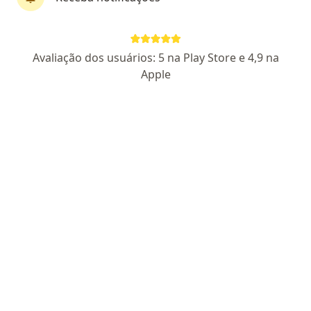
Pagamento online
Parcelamento disponível
Avaliação dos usuários: 5 na Play Store e 4,9 na
Dr. Rubens Torres
Apple
·
Mais
Psicanalista
51 opiniões
Certificado Apresentado
Endereço
Teleconsulta
Rua Jacaranda, 348, Hortolândia
•
Mapa
Consultório particular
Primeira consulta psicanálise
R$ 144
Esse especialista não oferece agendamento online para esse endereço.
Solicite um atendimento