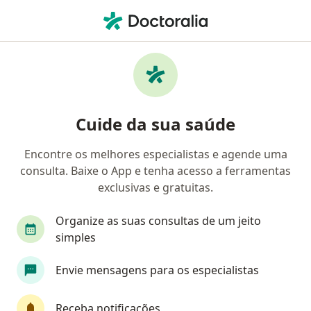
Men
Compulsão Alimentar • Hortolândia, São Paulo SP
Filtros
• 1
Convênio
Mapa
Profissionais com experiência Compulsão
Cuide da sua saúde
alimentar, Hortolândia
Encontre os melhores especialistas e agende uma
consulta. Baixe o App e tenha acesso a ferramentas
Qual especialização você está procurando?
exclusivas e gratuitas.
Psicólogo
Psicanalista
Nutricionista
Organize as suas consultas de um jeito
simples
Envie mensagens para os especialistas
Receba notificações