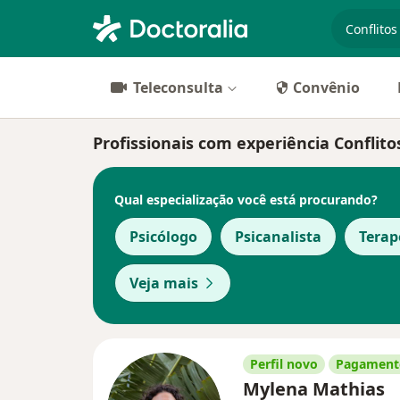
especiali
Teleconsulta
Convênio
Profissionais com experiência Conflito
Qual especialização você está procurando?
Psicólogo
Psicanalista
Tera
Veja mais
Perfil novo
Pagamento
Mylena Mathias