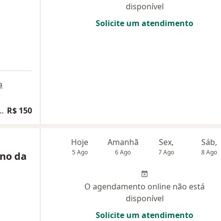
disponível
Solicite um atendimento
a
a pacientes com ansiedade
R$ 150
Hoje
Amanhã
Sex,
Sáb,
5 Ago
6 Ago
7 Ago
8 Ago
ino da
O agendamento online não está
disponível
Solicite um atendimento