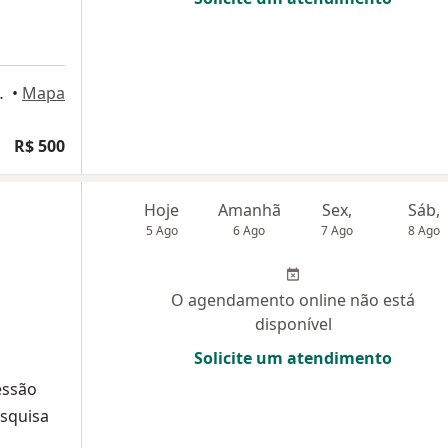
 on-line, Campinas
•
Mapa
R$ 500
Hoje
Amanhã
Sex,
Sáb,
5 Ago
6 Ago
7 Ago
8 Ago
O agendamento online não está
disponível
Solicite um atendimento
essão
squisa