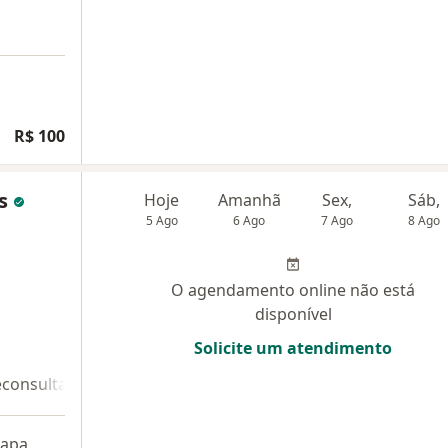
R$ 100
es
Hoje
Amanhã
Sex,
Sáb,
5 Ago
6 Ago
7 Ago
8 Ago
O agendamento online não está
disponível
Solicite um atendimento
econsulta 2
apa