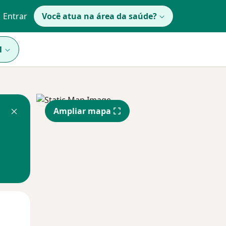
Entrar
Você atua na área da saúde?
1
Ampliar mapa
Dom,
Segunda-feira
Ter,
9 Ago
10 Ago
11 Ago