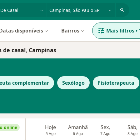
dade, doença ou nome
cidade ou região
Datas disponíveis
Bairros
Mais filtros
•
s de casal, Campinas
peuta complementar
Sexólogo
Fisioterapeuta
Hoje
Amanhã
Sex,
Sáb,
 online
5 Ago
6 Ago
7 Ago
8 Ago