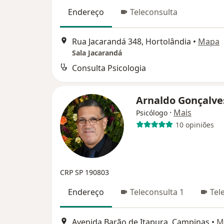
Endereço
Teleconsulta
Rua Jacarandá 348, Hortolândia
•
Mapa
Sala Jacarandá
Consulta Psicologia
Arnaldo Gonçalv
·
Mais
Psicólogo
10 opiniões
CRP SP 190803
Endereço
Teleconsulta 1
Tel
Avenida Barão de Itapura, Campinas
•
M