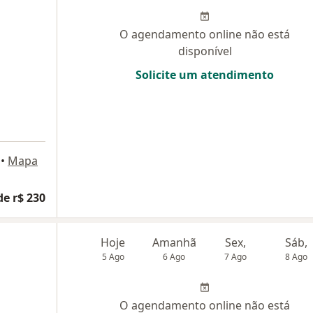
O agendamento online não está
disponível
Solicite um atendimento
•
Mapa
de r$ 230
Hoje
Amanhã
Sex,
Sáb,
5 Ago
6 Ago
7 Ago
8 Ago
O agendamento online não está