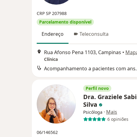
CRP SP 207988
Parcelamento disponível
Endereço
Teleconsulta
Rua Afonso Pena 1103, Campinas
•
Map
Clínica
Acompanhamento 
Perfil novo
Dra. Graziele Sab
Silva
·
Mais
Psicóloga
6 opiniões
06/146562