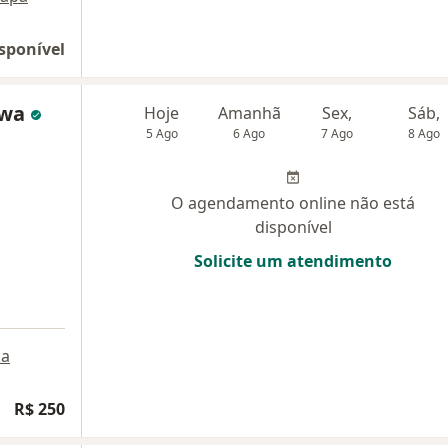
sponível
awa
Hoje
Amanhã
Sex,
Sáb,
5 Ago
6 Ago
7 Ago
8 Ago
O agendamento online não está
disponível
Solicite um atendimento
a
R$ 250