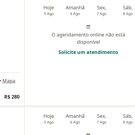
Hoje
Amanhã
Sex,
Sáb,
5 Ago
6 Ago
7 Ago
8 Ago
O agendamento online não está
disponível
Solicite um atendimento
•
Mapa
R$ 280
Hoje
Amanhã
Sex,
Sáb,
5 Ago
6 Ago
7 Ago
8 Ago