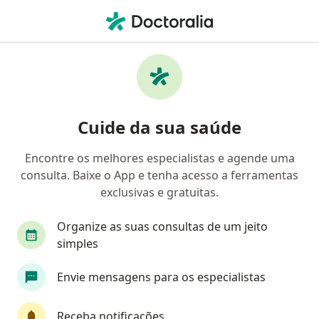
Men
Conflitos De Relacionamento • Palmeira, Paraná PR
Filtros
• 1
Convênio
Mapa
Profissionais com experiência Conflitos de
Cuide da sua saúde
relacionamento, Palmeira
Encontre os melhores especialistas e agende uma
consulta. Baixe o App e tenha acesso a ferramentas
Qual especialização você está procurando?
exclusivas e gratuitas.
Psicólogo
Organize as suas consultas de um jeito
simples
Envie mensagens para os especialistas
Receba notificações