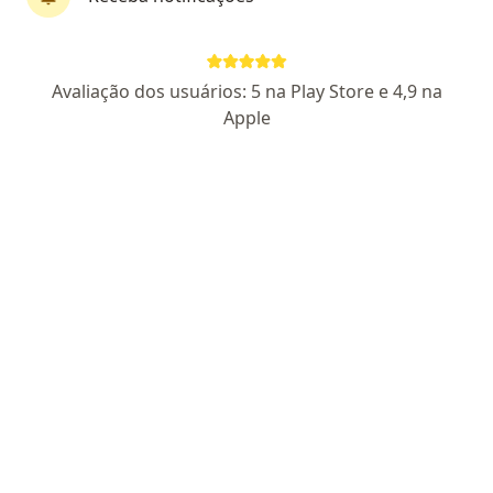
Marcia Furman
Avaliação dos usuários: 5 na Play Store e 4,9 na
·
Mais
Psicóloga
Apple
24 opiniões
CRP PR 34813
Endereço
Teleconsulta
Rua Padre Camargo, 146, Palmeira
•
Mapa
Clínica Innovar
Consulta Psicologia
R$ 140
Esse especialista não oferece agendamento online para esse endereço.
Solicite um atendimento