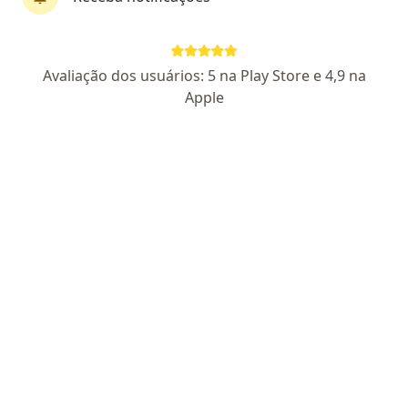
Marcia Furman
Avaliação dos usuários: 5 na Play Store e 4,9 na
·
Mais
Psicóloga
Apple
24 opiniões
CRP PR 34813
Endereço
Teleconsulta
Rua Padre Camargo, 146, Palmeira
•
Mapa
Clínica Innovar
Consulta Psicologia
R$ 140
Esse especialista não oferece agendamento online para esse endereço.
Solicite um atendimento