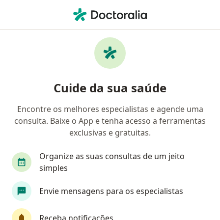
Men
Dificuldade Com Organização E Planejamento • Palmeira, Paraná PR
Filtros
• 1
Convênio
Mapa
Profissionais com experiência Dificuldade
Cuide da sua saúde
com organização e planejamento, Palmeira
Encontre os melhores especialistas e agende uma
consulta. Baixe o App e tenha acesso a ferramentas
Qual especialização você está procurando?
exclusivas e gratuitas.
Psicólogo
Organize as suas consultas de um jeito
simples
Envie mensagens para os especialistas
Receba notificações