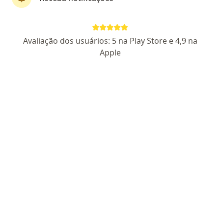
Dra. Diovana Aredes
Avaliação dos usuários: 5 na Play Store e 4,9 na
Alergista
Apple
8 opiniões
CRM: 26982-MG - RQE 16646 - RQE 41217
Avenida Juscelino Kubitscheck 42, Timóteo
•
Mapa
CLÍNICA MEDICIM
Consulta de Alergia e Imunologia (adultos e crianças)
R$ 450
Esse especialista não oferece agendamento online para esse endereço.
Solicite um atendimento