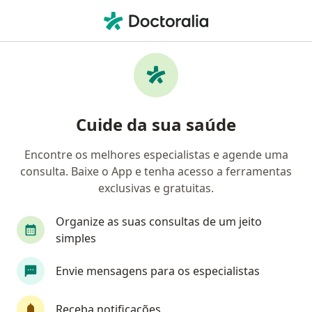
Men
Conjuntivite Alérgica • Ipatinga, Minas Gerais MG
Filtros
• 1
Convênio
Mapa
Profissionais com experiência Conjuntivite
Cuide da sua saúde
Alérgica, Ipatinga
Encontre os melhores especialistas e agende uma
consulta. Baixe o App e tenha acesso a ferramentas
Qual especialização você está procurando?
exclusivas e gratuitas.
Médico clínico geral
Alergista
Pediatra
Organize as suas consultas de um jeito
simples
Envie mensagens para os especialistas
Receba notificações