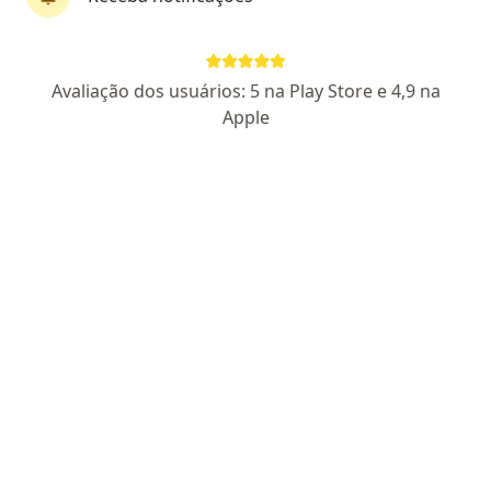
Dr. Wilson Bastos Filho
Avaliação dos usuários: 5 na Play Store e 4,9 na
·
Mais
Urologista, Cirurgião geral
Apple
91 opiniões
CRM BA 18268 | RQE Nº: 10564 - RQE Nº: 10565
Avenida Professor Magalhães Neto 1541, Salvador
•
Mapa
Dr. Wilson Bastos - Cirurgião urológico
Consulta Cirurgia Geral
R$ 250
Esse especialista não oferece agendamento online para esse endereço.
Solicite um atendimento