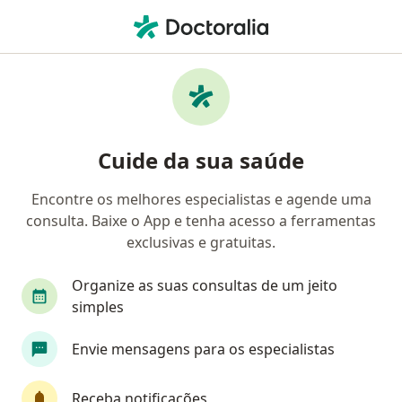
Men
Criptorquidia • Salvador, Bahia BA
Filtros
• 1
Convênio
Mapa
Profissionais com experiência Criptorquidia,
Cuide da sua saúde
Salvador
Encontre os melhores especialistas e agende uma
consulta. Baixe o App e tenha acesso a ferramentas
Qual especialização você está procurando?
exclusivas e gratuitas.
Urologista
Cirurgião pediátrico
Médico clí
Organize as suas consultas de um jeito
simples
Envie mensagens para os especialistas
Receba notificações