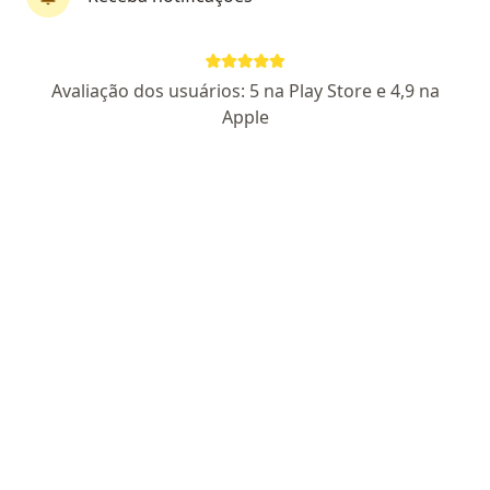
Dra. Luíza Genro
Avaliação dos usuários: 5 na Play Store e 4,9 na
·
Mais
Dermatologista, Generalista
Apple
82 opiniões
CRM RS 62421
Endereço 1
Endereço 2
Teleconsulta
Avenida José Bonifácio 547, Torres
•
Mapa
Centromed Espacialidades Médicas
Consulta Dermatologia
Preço não disponível
Esse especialista não oferece agendamento online para esse endereço.
Solicite um atendimento