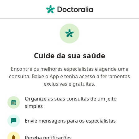
Men
Dermatite De Contato • Torres, Rio Grande do Sul RS
Filtros
• 1
Mapa
Profissionais com experiência Dermatite de
Cuide da sua saúde
contato, Torres
Encontre os melhores especialistas e agende uma
consulta. Baixe o App e tenha acesso a ferramentas
Qual especialização você está procurando?
exclusivas e gratuitas.
Dermatologista
Generalista
Organize as suas consultas de um jeito
simples
Envie mensagens para os especialistas
Receba notificações