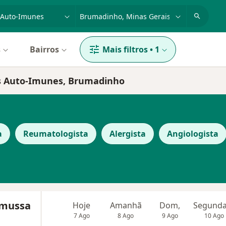
dade, doença ou nome
cidade ou região
s
Bairros
Mais filtros
•
1
as Auto-Imunes, Brumadinho
a
Reumatologista
Alergista
Angiologista
amussa
Hoje
Amanhã
Dom,
7 Ago
8 Ago
9 Ago
10 Ago