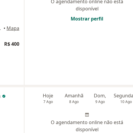
O agendamento online não está
disponível
Mostrar perfil
86, Brumadinho
•
Mapa
R$ 400
a
Hoje
Amanhã
Dom,
7 Ago
8 Ago
9 Ago
10 Ago
O agendamento online não está
disponível