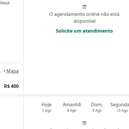
ínico
O agendamento online não está
disponível
Solicite um atendimento
86, Brumadinho
•
Mapa
R$ 400
Hoje
Amanhã
Dom,
7 Ago
8 Ago
9 Ago
10 Ago