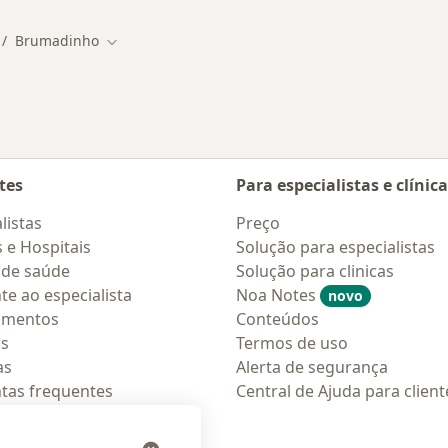
Brumadinho
dar de cidade
Mudar de cidade
tes
Para especialistas e clínic
listas
Preço
s e Hospitais
Solução para especialistas
 de saúde
Solução para clinicas
te ao especialista
Noa Notes
novo
amentos
Conteúdos
os
Termos de uso
as
Alerta de segurança
tas frequentes
Central de Ajuda para client
ções móveis
ara pacientes