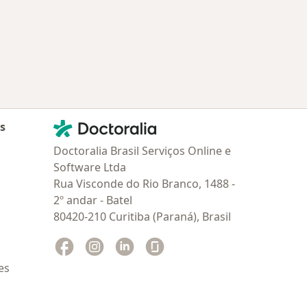
Contato
Doctoralia - Homepage
as
Doctoralia Brasil Serviços Online e
Software Ltda
Rua Visconde do Rio Branco, 1488 -
2º andar - Batel
80420-210 Curitiba (Paraná), Brasil
Facebook
abre num novo separador
Instagram
abre num novo separador
Linkedin
abre num novo separador
Glassdoor
abre num novo separador
es