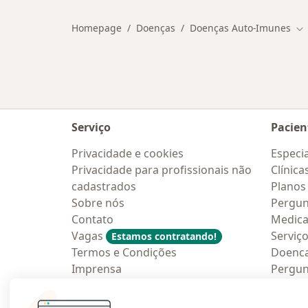
Homepage
Doenças
Doenças Auto-Imunes
Mu
Serviço
Pacien
Privacidade e cookies
Especia
Privacidade para profissionais não
Clínica
cadastrados
Planos
Sobre nós
Pergun
Contato
Medic
Vagas
Serviç
Estamos contratando!
Termos e Condições
Doenc
Imprensa
Pergun
Lei da Igualdade Salarial
Aplica
Blog p