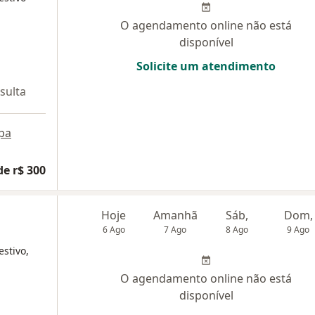
O agendamento online não está
disponível
Solicite um atendimento
sulta
pa
de r$ 300
Hoje
Amanhã
Sáb,
Dom,
6 Ago
7 Ago
8 Ago
9 Ago
estivo,
O agendamento online não está
disponível