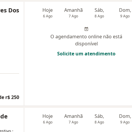
res Dos
Hoje
Amanhã
Sáb,
Dom,
6 Ago
7 Ago
8 Ago
9 Ago
O agendamento online não está
disponível
Solicite um atendimento
de r$ 250
 de
Hoje
Amanhã
Sáb,
Dom,
6 Ago
7 Ago
8 Ago
9 Ago
·
estivo