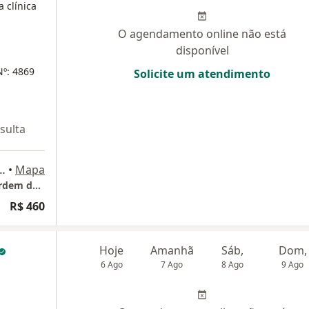
 clínica
O agendamento online não está
disponível
Nº: 4869
Solicite um atendimento
sulta
o Barreto, 2131 - 5º Sala 509, Aracaju
•
Mapa
Centro Médico Jardins - Atendimento por Ordem de Chegada
R$ 460
Hoje
Amanhã
Sáb,
Dom,
6 Ago
7 Ago
8 Ago
9 Ago