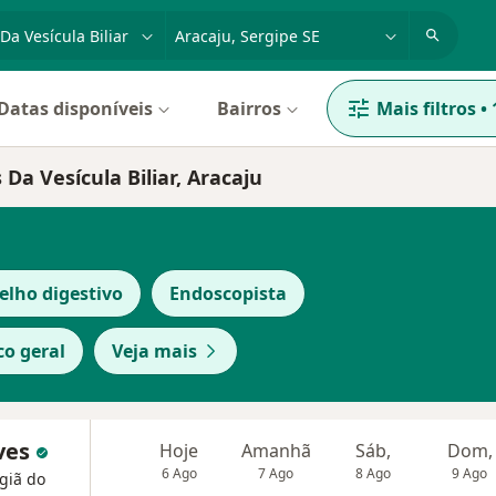
dade, doença ou nome
cidade ou região
Datas disponíveis
Bairros
Mais filtros
•
Da Vesícula Biliar, Aracaju
elho digestivo
Endoscopista
co geral
Veja mais
eves
Hoje
Amanhã
Sáb,
Dom,
6 Ago
7 Ago
8 Ago
9 Ago
rgiã do