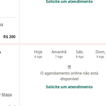
Solicite um atendimento
pa
R$ 200
o
Hoje
Amanhã
Sáb,
Dom,
6 Ago
7 Ago
8 Ago
9 Ago
O agendamento online não está
disponível
Solicite um atendimento
•
Mapa