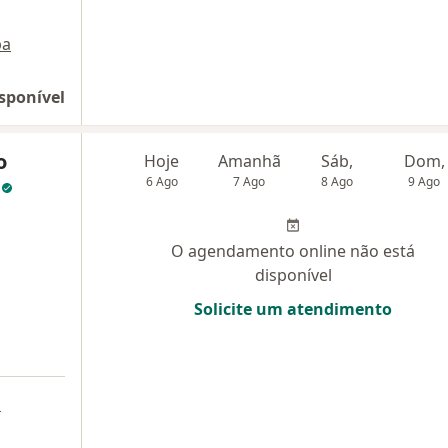
pa
sponível
o
Hoje
Amanhã
Sáb,
Dom,
a
6 Ago
7 Ago
8 Ago
9 Ago
O agendamento online não está
disponível
Solicite um atendimento
a