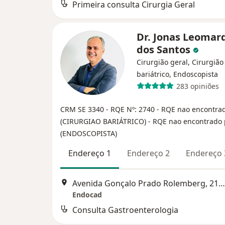
Primeira consulta Cirurgia Geral
Dr. Jonas Leomar
dos Santos
Cirurgião geral, Cirurgião
bariátrico, Endoscopista
283 opiniões
CRM SE 3340
- RQE Nº: 2740
- RQE nao encontra
(CIRURGIAO BARIÁTRICO)
- RQE nao encontrado 
(ENDOSCOPISTA)
Endereço 1
Endereço 2
Endereço 
Avenida Gonçalo Prado Rolemberg, 211, Aracaju
Endocad
Consulta Gastroenterologia