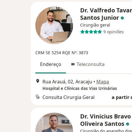
Dr. Valfredo Tava
Santos Junior
Cirurgião geral
9 opiniões
CRM SE 5254
RQE Nº: 3873
Endereço
Teleconsulta
Rua Arauá, 02, Aracaju
•
Mapa
Hospital e Clínicas das Vias Urinárias
Consulta Cirurgia Geral
a partir 
Dr. Vinicius Bravo
Oliveira Santos
Cirurgião do aparelho dig