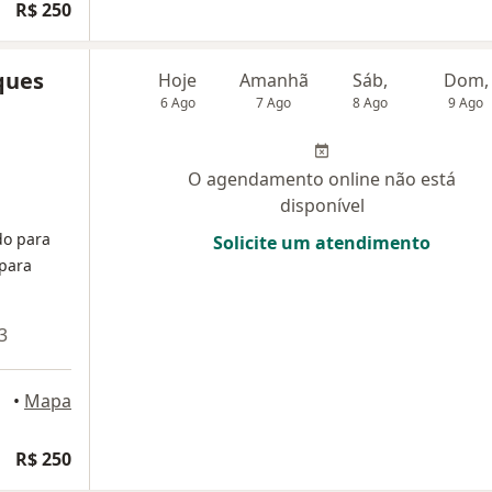
R$ 250
ques
Hoje
Amanhã
Sáb,
Dom,
6 Ago
7 Ago
8 Ago
9 Ago
O agendamento online não está
disponível
do para
Solicite um atendimento
para
3
•
Mapa
R$ 250