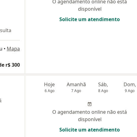
O agendamento online não está
disponível
Solicite um atendimento
sulta
ju
•
Mapa
de r$ 300
Hoje
Amanhã
Sáb,
Dom,
6 Ago
7 Ago
8 Ago
9 Ago
s
O agendamento online não está
disponível
Solicite um atendimento