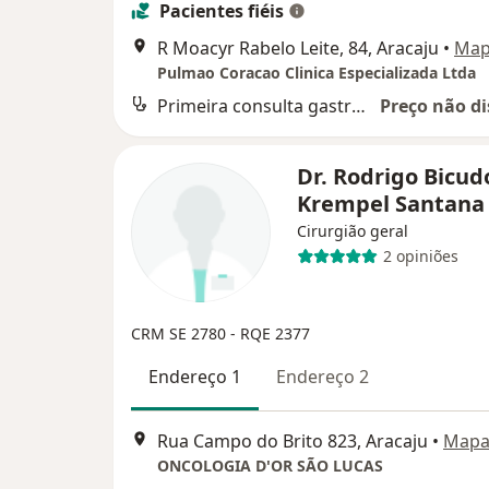
Pacientes fiéis
R Moacyr Rabelo Leite, 84, Aracaju
•
Ma
Pulmao Coracao Clinica Especializada Ltda
Primeira consulta gastroenterologia
Preço não di
Dr. Rodrigo Bicud
Krempel Santan
Cirurgião geral
2 opiniões
CRM SE 2780
- RQE 2377
Endereço 1
Endereço 2
Rua Campo do Brito 823, Aracaju
•
Map
ONCOLOGIA D'OR SÃO LUCAS