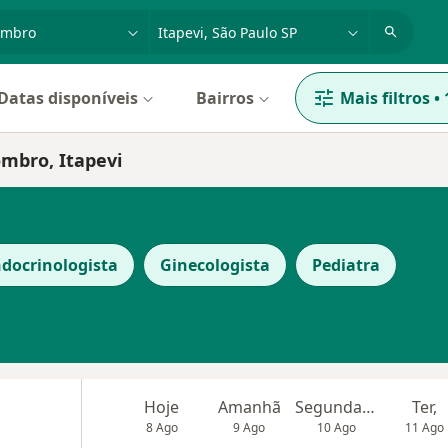
dade, doença ou nome
cidade ou região
Datas disponíveis
Bairros
Mais filtros
•
ombro, Itapevi
docrinologista
Ginecologista
Pediatra
Hoje
Amanhã
Segunda-feira
Ter,
8 Ago
9 Ago
10 Ago
11 Ago