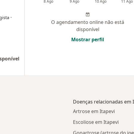
8 Ago
9 Ago
10 Ago
11 Ago
·
gista
O agendamento online não está
disponível
Mostrar perfil
sponível
Doenças relacionadas em I
Artrose em Itapevi
Escoliose em Itapevi
Gonartrose (artrose do joe