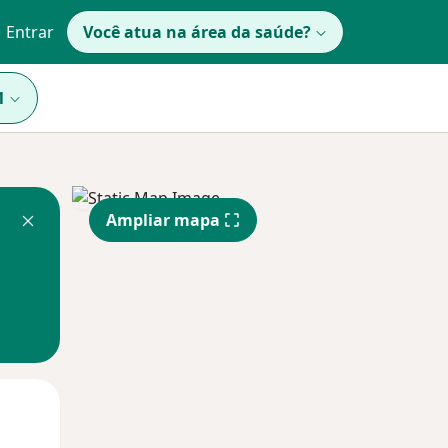
Entrar
Você atua na área da saúde?
1
Ampliar mapa
Qua
Qui,
Sex,
12 Ago
13 Ago
14 Ago