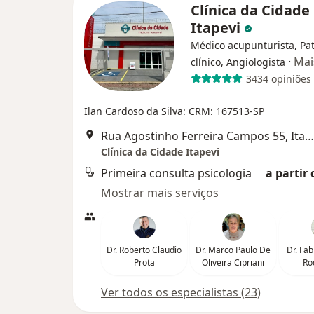
Clínica da Cidade
Itapevi
Médico acupunturista, Pat
·
Mai
clínico, Angiologista
3434 opiniões
Ilan Cardoso da Silva: CRM: 167513-SP
Rua Agostinho Ferreira Campos 55, Itapevi
Clínica da Cidade Itapevi
Primeira consulta psicologia
a partir 
Mostrar mais serviços
Dr. Roberto Claudio
Dr. Marco Paulo De
Dr. Fa
Prota
Oliveira Cipriani
Ro
Ver todos os especialistas (23)