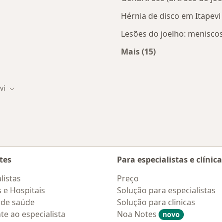
Hérnia de disco em Itapevi
Lesões do joelho: meniscos
Mais (15)
 Itapevi
Mais na categoria: D
vi
cidade
Mudar de cidade
tes
Para especialistas e clínic
listas
Preço
s e Hospitais
Solução para especialistas
 de saúde
Solução para clinicas
te ao especialista
Noa Notes
novo