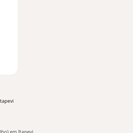
12 Ago
13 Ago
14 Ago
tapevi
lho) em Itapevi