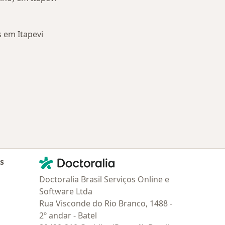
 em Itapevi
oenças relacionadas em Itapevi
Contato
Doctoralia - Homepage
as
Doctoralia Brasil Serviços Online e
Software Ltda
Rua Visconde do Rio Branco, 1488 -
2º andar - Batel