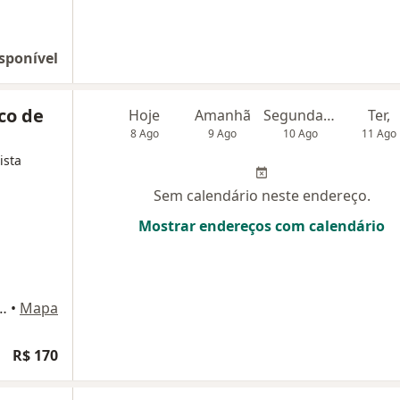
sponível
co de
Hoje
Amanhã
Segunda-feira
Ter,
8 Ago
9 Ago
10 Ago
11 Ago
ista
Sem calendário neste endereço.
Mostrar endereços com calendário
reira Campos, 245, Itapevi
•
Mapa
R$ 170