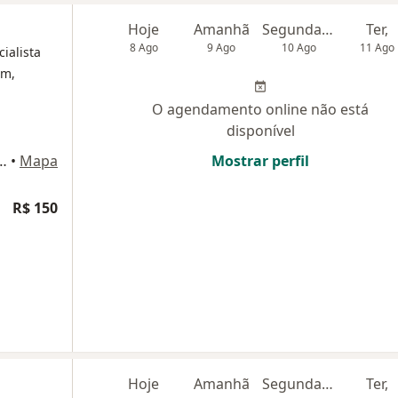
Hoje
Amanhã
Segunda-feira
Ter,
8 Ago
9 Ago
10 Ago
11 Ago
cialista
em,
O agendamento online não está
disponível
reira Campos, 245, Itapevi
•
Mapa
Mostrar perfil
R$ 150
Hoje
Amanhã
Segunda-feira
Ter,