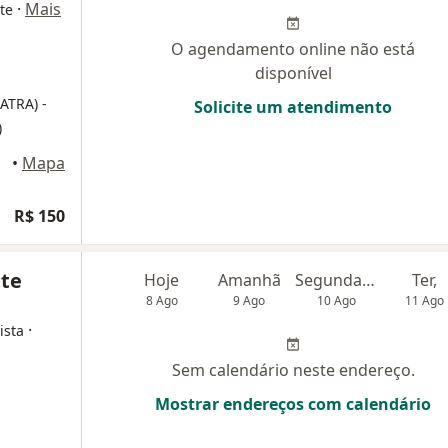
·
Mais
te
O agendamento online não está
disponível
IATRA)
-
Solicite um atendimento
)
•
Mapa
R$ 150
tte
Hoje
Amanhã
Segunda-feira
Ter,
8 Ago
9 Ago
10 Ago
11 Ago
·
ista
Sem calendário neste endereço.
Mostrar endereços com calendário