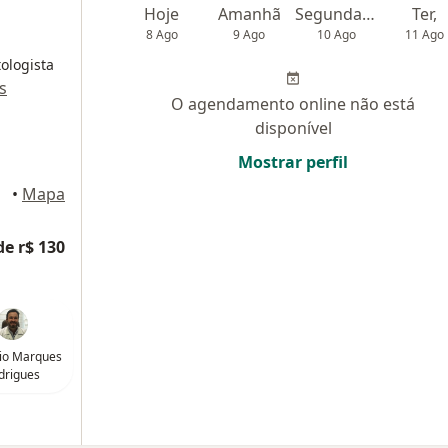
Hoje
Amanhã
Segunda-feira
Ter,
8 Ago
9 Ago
10 Ago
11 Ago
ologista
s
O agendamento online não está
disponível
Mostrar perfil
•
Mapa
de r$ 130
bio Marques
drigues