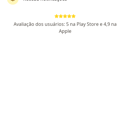
Dr. Marco Paulo De Oliveira Cipriani
Avaliação dos usuários: 5 na Play Store e 4,9 na
·
Mais
Ortopedista - traumatologista
Apple
345 opiniões
CRM SP 53733
RQE Nº: 17483
Pacientes fiéis
Rua Agostinho Ferreira Campos 55, Itapevi
•
Mapa
Clínica da Cidade Itapevi
Consulta ortopedia e traumatologia
R$ 150
Esse especialista não oferece agendamento online para esse endereço.
Solicite um atendimento