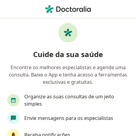
Men
Tendinite • Itapevi, São Paulo SP
Filtros
• 1
Convênio
Mapa
Profissionais com experiência Tendinite,
Cuide da sua saúde
Itapevi
Encontre os melhores especialistas e agende uma
consulta. Baixe o App e tenha acesso a ferramentas
Qual especialização você está procurando?
exclusivas e gratuitas.
Ortopedista - Traumatologista
Endocrinologis
Organize as suas consultas de um jeito
simples
Envie mensagens para os especialistas
Receba notificações