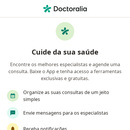
Men
Estrias • Sinop, Mato Grosso MT
Filtros
• 1
Convênio
Mapa
Profissionais com experiência Estrias, Sinop
Cuide da sua saúde
Encontre os melhores especialistas e agende uma
Qual especialização você está procurando?
consulta. Baixe o App e tenha acesso a ferramentas
Dermatologista
Especialista em Medicina Esté
exclusivas e gratuitas.
Organize as suas consultas de um jeito
simples
Envie mensagens para os especialistas
Receba notificações