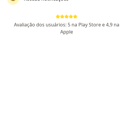
Dr. Getullio Pisa Carneiro
·
Mais
Dermatologista, Especialista em medicina estética
Avaliação dos usuários: 5 na Play Store e 4,9 na
111 opiniões
Apple
CRM-MT: 12196
RQE Nº: 79406
Av. das Figueiras 1952, Sinop
•
Mapa
Clínica Pisa Dermatologia e Estética
Consulta Dermatologia
R$ 600
Esse especialista não oferece agendamento online para esse endereço.
Solicite um atendimento