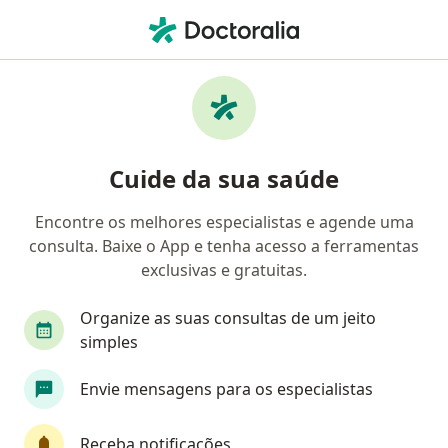
Men
Hérnia Inguinal • Sorocaba, São Paulo SP
Filtros
• 1
Convênio
Mapa
Profissionais com experiência Hérnia
Cuide da sua saúde
inguinal, Sorocaba
Encontre os melhores especialistas e agende uma
consulta. Baixe o App e tenha acesso a ferramentas
Qual especialização você está procurando?
exclusivas e gratuitas.
Cirurgião geral
Urologista
Organize as suas consultas de um jeito
Neurologista
Cardiologista
simples
Envie mensagens para os especialistas
Cirurgião do aparelho digestivo
Veja mais
Receba notificações