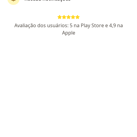
Avaliação dos usuários: 5 na Play Store e 4,9 na
Apple
Pagamento online
Parcelamento disponível
Dr. Brunno Costa
·
Mais
Coloproctologista, Cirurgião geral
637 opiniões
CRM: 174946 - SP
RQE 89691
RQE 89692
Rua Antônio Soares 71, Sorocaba
•
Mapa
Clínica Reunidas
Consulta Cirurgia Geral
R$ 350