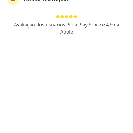
Perfil novo
Pagamento online
Avaliação dos usuários: 5 na Play Store e 4,9 na
Leonardo Fournier
Apple
·
Mais
Psicólogo
2 opiniões
CRP DF 26734
Parcelamento disponível
Endereço
Teleconsulta
Avenida das Araucárias 305, Águas Claras
•
Mapa
Criativitta psicologia
Consulta Psicologia
R$ 130
Esse especialista não oferece agendamento online para esse endereço.
Solicite um atendimento