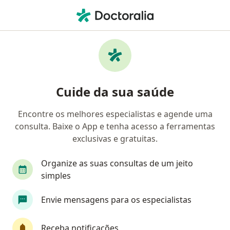
Men
Hiperatividade • Brasília, Distrito Federal DF
Filtros
• 1
Convênio
Mapa
Profissionais com experiência
Cuide da sua saúde
Hiperatividade, Brasília
Encontre os melhores especialistas e agende uma
consulta. Baixe o App e tenha acesso a ferramentas
Qual especialização você está procurando?
exclusivas e gratuitas.
Psicólogo
Psiquiatra
Psicanalista
Méd
Organize as suas consultas de um jeito
simples
Envie mensagens para os especialistas
Receba notificações