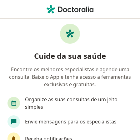
Men
Incontinência Urinária Pós Prostatectomia • Vitória, Espírito Santo ES
Filtros
• 1
Convênio
Mapa
Profissionais com experiência Incontinência
Cuide da sua saúde
urinária pós prostatectomia, Vitória
Encontre os melhores especialistas e agende uma
consulta. Baixe o App e tenha acesso a ferramentas
Qual especialização você está procurando?
exclusivas e gratuitas.
Urologista
Fisioterapeuta
Médico clínico 
Organize as suas consultas de um jeito
simples
Envie mensagens para os especialistas
Receba notificações