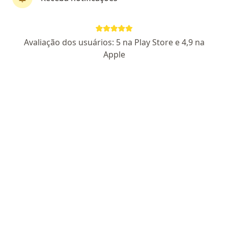
Dr. Felipe Merlo Magioni
Avaliação dos usuários: 5 na Play Store e 4,9 na
·
Mais
Urologista
Apple
297 opiniões
CRM 8885 ES | RQE Nº: 7880
Pacientes fiéis
Endereço 1
Endereço 2
Teleconsulta
Rua José Alexandre Buaiz Edíficio Master Towe-sala 1717, Vitória
•
Mapa
Consultório particular
Consulta urologista
R$ 400
Esse especialista não oferece agendamento online para esse endereço.
Solicite um atendimento