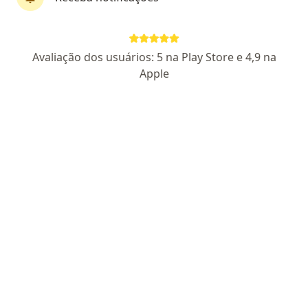
Dra. Cássia da Silva Oliveira
Avaliação dos usuários: 5 na Play Store e 4,9 na
·
Mais
Ginecologista
Apple
15 opiniões
CRM PR 44635
- RQE Nº: 35145
Praça Rocha Pombo, 248 - Loja 2, Maringá
•
Mapa
Acesso Saúde Maringá
Consulta ginecologia
R$ 200
Esse especialista não oferece agendamento online para esse endereço.
Solicite um atendimento