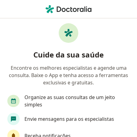
Men
Infertilidade Feminina • Maringá, Paraná PR
Filtros
• 1
Convênio
Mapa
Profissionais com experiência Infertilidade
Cuide da sua saúde
Feminina, Maringá
Encontre os melhores especialistas e agende uma
consulta. Baixe o App e tenha acesso a ferramentas
Qual especialização você está procurando?
exclusivas e gratuitas.
Ginecologista
Médico clínico geral
Endocr
Organize as suas consultas de um jeito
simples
Envie mensagens para os especialistas
Receba notificações