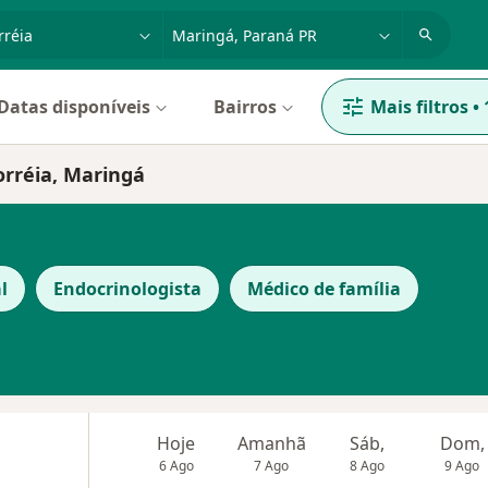
dade, doença ou nome
cidade ou região
Datas disponíveis
Bairros
Mais filtros
•
orréia, Maringá
l
Endocrinologista
Médico de família
Hoje
Amanhã
Sáb,
Dom,
6 Ago
7 Ago
8 Ago
9 Ago