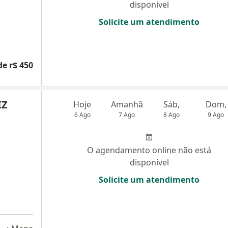
disponível
Solicite um atendimento
de r$ 450
IZ
Hoje
Amanhã
Sáb,
Dom,
6 Ago
7 Ago
8 Ago
9 Ago
O agendamento online não está
disponível
Solicite um atendimento