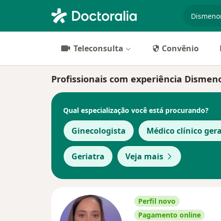
especiali
Teleconsulta
Convênio
Profissionais com experiência Dismen
Qual especialização você está procurando?
Ginecologista
Médico clínico gera
Geriatra
Veja mais
Perfil novo
Pagamento online