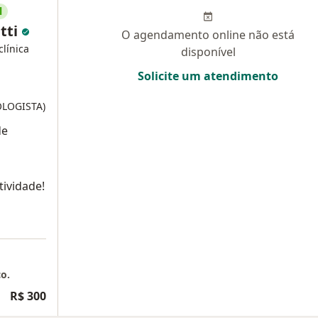
l
tti
O agendamento online não está
clínica
disponível
Solicite um atendimento
OLOGISTA)
de
ividade!
co.
R$ 300