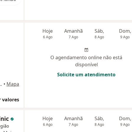
Hoje
Amanhã
Sáb,
Dom,
6 Ago
7 Ago
8 Ago
9 Ago
O agendamento online não está
disponível
Solicite um atendimento
 248 - Loja 2, Maringá
•
Mapa
 valores
ínic
Hoje
Amanhã
Sáb,
Dom,
6 Ago
7 Ago
8 Ago
9 Ago
rgião