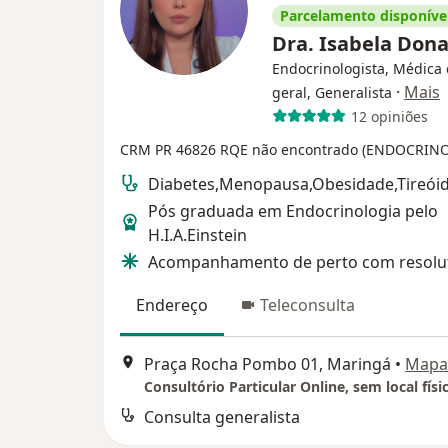
Parcelamento disponíve
Dra. Isabela Dona
Endocrinologista, Médica 
·
Mais
geral, Generalista
12 opiniões
CRM PR 46826
RQE não encontrado (ENDOCRIN
Diabetes,Menopausa,Obesidade,Tireói
Pós graduada em Endocrinologia pelo
H.I.A.Einstein
Acompanhamento de perto com resolut
Endereço
Teleconsulta
Praça Rocha Pombo 01, Maringá
•
Mapa
Consultório Particular Online, sem local físi
Consulta generalista