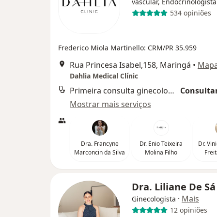
vascular, Endocrinologista
534 opiniões
Frederico Miola Martinello: CRM/PR 35.959
Rua Princesa Isabel,158, Maringá
•
Map
Dahlia Medical Clínic
Primeira consulta ginecologia e obstetrícia
Consultar
Mostrar mais serviços
Dra. Francyne
Dr. Enio Teixeira
Dr. Vin
Marconcin da Silva
Molina Filho
Frei
Dra. Liliane De S
·
Mais
Ginecologista
12 opiniões