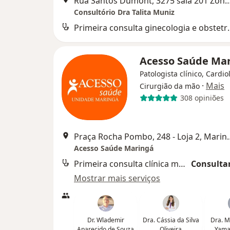
Rua Santos Dumont, 3275 sala 201 Zona 3 Marin
Consultório Dra Talita Muniz
Primeira consult
Acesso Saúde Ma
Patologista clínico, Cardio
·
Mais
Cirurgião da mão
308 opiniões
Praça Rocha Pombo,
Acesso Saúde Maringá
Primeira consulta clínica médica
Consultar
Mostrar mais serviços
Dr. Wlademir
Dra. Cássia da Silva
Dra. M
Aparecido de Souza
Oliveira
Yama