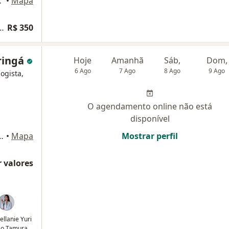
gá-PR, Maringá
•
Mapa
a ginecologia e obstetrícia
R$ 350
ringá
Hoje
Amanhã
Sáb,
Dom,
6 Ago
7 Ago
8 Ago
9 Ago
logista,
O agendamento online não está
disponível
 248 - Loja 2, Maringá
•
Mapa
Mostrar perfil
 valores
ellanie Yuri
o Tamura