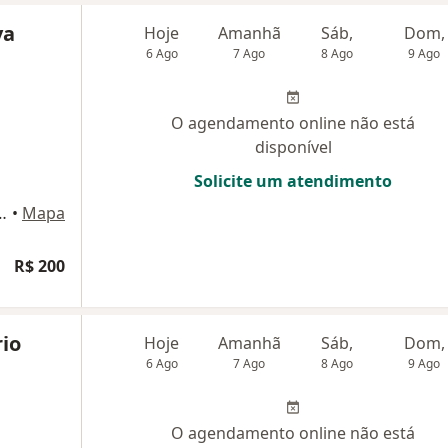
va
Hoje
Amanhã
Sáb,
Dom,
6 Ago
7 Ago
8 Ago
9 Ago
O agendamento online não está
disponível
Solicite um atendimento
 248 - Loja 2, Maringá
•
Mapa
R$ 200
rio
Hoje
Amanhã
Sáb,
Dom,
6 Ago
7 Ago
8 Ago
9 Ago
O agendamento online não está