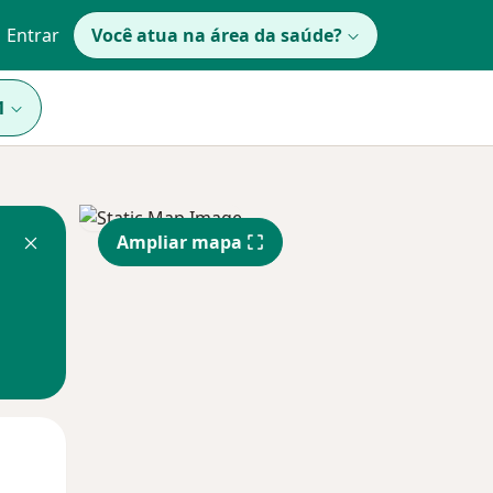
Entrar
Você atua na área da saúde?
1
Ampliar mapa
Segunda-feira
Ter,
Qua
10 Ago
11 Ago
12 Ago