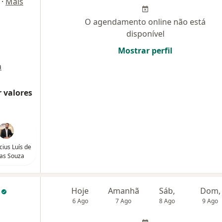
·
Mais
O agendamento online não está
disponível
Mostrar perfil
a
 valores
icius Luís de
tas Souza
á
Hoje
Amanhã
Sáb,
Dom,
6 Ago
7 Ago
8 Ago
9 Ago