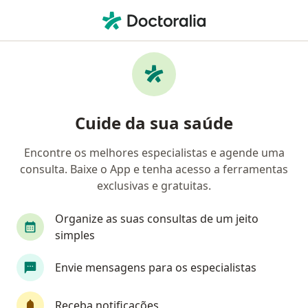
Men
As Verrugas Genitais • Maringá, Paraná PR
Filtros
• 1
Convênio
Mapa
Profissionais com experiência As verrugas
Cuide da sua saúde
genitais, Maringá
Encontre os melhores especialistas e agende uma
consulta. Baixe o App e tenha acesso a ferramentas
Qual especialização você está procurando?
exclusivas e gratuitas.
Ginecologista
Urologista
Médico clínico g
Organize as suas consultas de um jeito
simples
Envie mensagens para os especialistas
Receba notificações