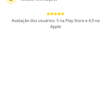
Dr. Marcos Vinicius Bertol
Avaliação dos usuários: 5 na Play Store e 4,9 na
·
Mais
Urologista
Apple
20 opiniões
CRM PR 38106
- RQE Nº: 37130
Endereço
Teleconsulta
Avenida Euclides da Cunha, 1517, Maringá
•
Mapa
Clinica San Meih - Dr. Marcos Bertol
Consulta Urologia
R$ 400
Esse especialista não oferece agendamento online para esse endereço.
Solicite um atendimento