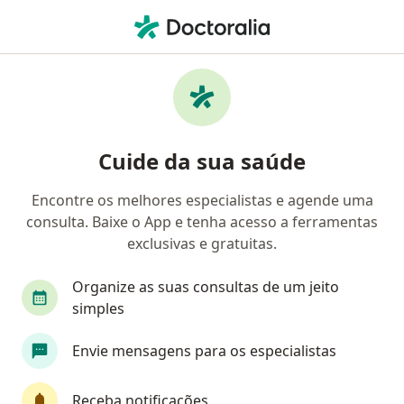
Men
Lesão De Manguito Rotador • Guarapari, Espírito Santo ES
Filtros
• 1
Convênio
Mapa
Profissionais com experiência Lesão de
Cuide da sua saúde
manguito rotador, Guarapari
Encontre os melhores especialistas e agende uma
consulta. Baixe o App e tenha acesso a ferramentas
Qual especialização você está procurando?
exclusivas e gratuitas.
Ortopedista - Traumatologista
Cirurgião geral
Organize as suas consultas de um jeito
simples
Envie mensagens para os especialistas
Receba notificações