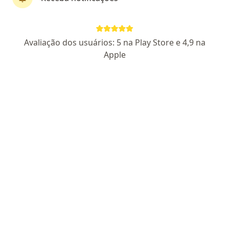
Dr. Paulo Henrique Rebuli
Avaliação dos usuários: 5 na Play Store e 4,9 na
·
Mais
Ortopedista - traumatologista
Apple
707 opiniões
CRM ES 15723
RQE 12832
Pacientes fiéis
Avenida Davino Mattos 341, Guarapari
•
Mapa
Endocenter
Consulta ortopedia e traumatologia
R$ 400
Esse especialista não oferece agendamento online para esse endereço.
Solicite um atendimento