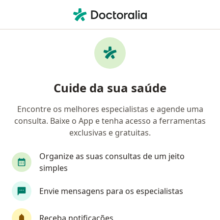
Men
Lúpus Eritematoso Sistêmico • Curitiba, Paraná PR
Filtros
• 1
Convênio
Mapa
Profissionais com experiência Lúpus
Cuide da sua saúde
Eritematoso Sistêmico, Curitiba
Encontre os melhores especialistas e agende uma
consulta. Baixe o App e tenha acesso a ferramentas
Qual especialização você está procurando?
exclusivas e gratuitas.
Reumatologista
Médico clínico geral
Derm
Organize as suas consultas de um jeito
simples
Envie mensagens para os especialistas
Receba notificações