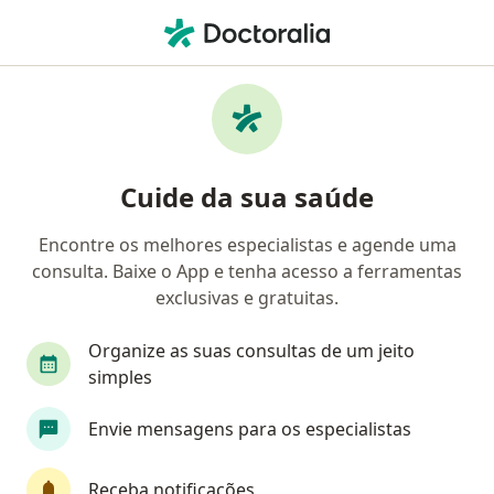
Men
Mioma • Niterói, Rio de Janeiro RJ
Filtros
• 1
Convênio
Mapa
Profissionais com experiência Mioma,
Cuide da sua saúde
Niterói
Encontre os melhores especialistas e agende uma
consulta. Baixe o App e tenha acesso a ferramentas
Qual especialização você está procurando?
exclusivas e gratuitas.
Ginecologista
Cirurgião geral
Médico clín
Organize as suas consultas de um jeito
simples
Envie mensagens para os especialistas
Receba notificações