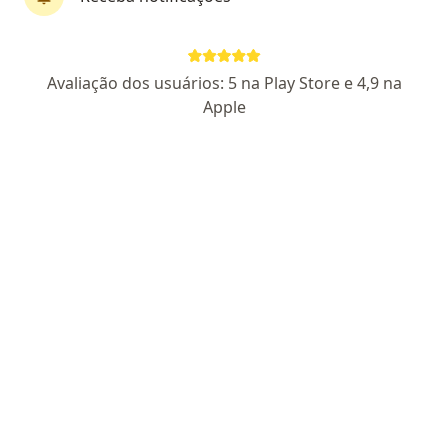
Dra. Alessandra Miranda
Avaliação dos usuários: 5 na Play Store e 4,9 na
·
Mais
Ginecologista
Apple
76 opiniões
CRM 79839-8
RQE Não Encontrada (Ginecologista)
Rua Ator Paulo Gustavo, 229 - sala 1209, Niterói
•
Mapa
Consultório Particular
Consulta ginecologia
R$ 400
Esse especialista não oferece agendamento online para esse endereço.
Solicite um atendimento