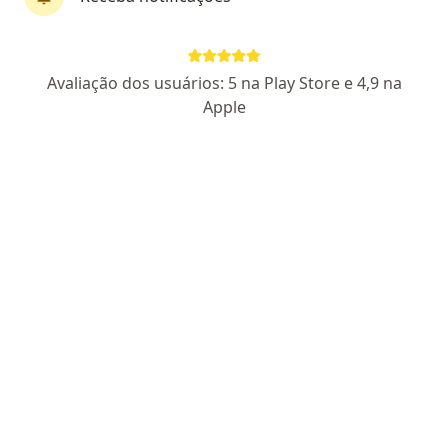
Perfil novo
Pagamento online
Avaliação dos usuários: 5 na Play Store e 4,9 na
Dr. Iago A. Novais
Apple
·
Mais
Médico clínico geral
10 opiniões
CRM BA 52355
CRM BA 52355
Parcelamento disponível
Endereço
Teleconsulta
Rua Padre Casemiro Quiroga 151, Salvador
•
Mapa
DR. IAGO ARAUJO NOVAIS LTDA online
Consulta clínica médica
R$ 110
Esse especialista não oferece agendamento online para esse endereço.
Solicite um atendimento