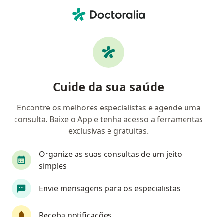
Men
Neoplasias Abdominais • Salvador, Bahia BA
Filtros
• 1
Convênio
Mapa
Profissionais com experiência Neoplasias
Cuide da sua saúde
Abdominais, Salvador
Encontre os melhores especialistas e agende uma
consulta. Baixe o App e tenha acesso a ferramentas
Qual especialização você está procurando?
exclusivas e gratuitas.
Cirurgião geral
Oncologista
Cirurgião on
Organize as suas consultas de um jeito
simples
Envie mensagens para os especialistas
Receba notificações