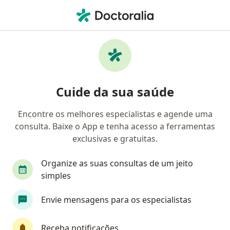
Men
Rosácea • Niterói, Rio de Janeiro RJ
Filtros
• 1
Convênio
Mapa
Profissionais com experiência Rosácea,
Cuide da sua saúde
Niterói
Encontre os melhores especialistas e agende uma
consulta. Baixe o App e tenha acesso a ferramentas
Qual especialização você está procurando?
exclusivas e gratuitas.
Dermatologista
Médico clínico geral
Espe
Organize as suas consultas de um jeito
simples
Envie mensagens para os especialistas
Receba notificações