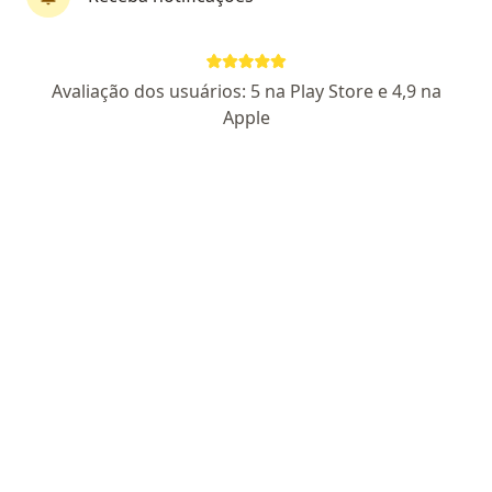
Dra. Fernanda Silveira Costa Nassif
Avaliação dos usuários: 5 na Play Store e 4,9 na
·
Mais
Dermatologista
Apple
131 opiniões
CRM: 949973-RJ I
RQE: 29599
Pacientes fiéis
Endereço
Teleconsulta
Rua Ator Paulo Gustavo, número 229, bairro Icaraí, Niterói Sala 1110 ***Valor da Consulta R$ 550,00***, Niterói
•
Mapa
Dra Fernanda Nassif
Consulta Dermatologia
R$ 550
Esse especialista não oferece agendamento online para esse endereço.
Solicite um atendimento